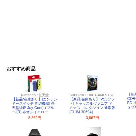
おすすめ商品
【新
Nintendo / 任天堂
SUPERDELUXE GAMES / スーパーデラ
CO
【新品/在庫あり】[ニンテン
【新品/在庫あり】[PS5ソフ
BD-
ドースイッチ 周辺機器] 任
ト] キャッスルヴァニア ド
ュブ
天堂純正 Joy-Con(L) ブル
ミナス コレクション 通常版
ー/(R) ネオンイエロー
[ELJM-30694]
8,269円
3,867円