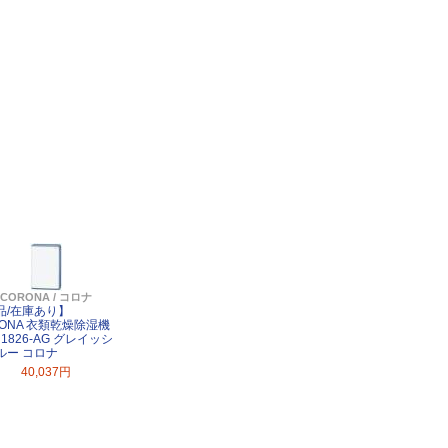
CORONA / コロナ
品/在庫あり】
ックスゲームス
RONA 衣類乾燥除湿機
H1826-AG グレイッシ
ルー コロナ
40,037円