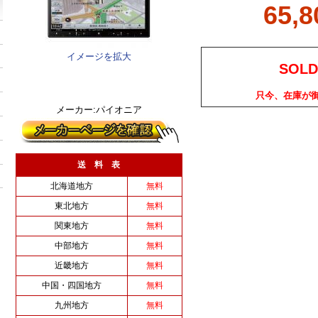
65,
イメージを拡大
SOLD
只今、在庫が
メーカー:パイオニア
送 料 表
北海道地方
無料
東北地方
無料
関東地方
無料
中部地方
無料
近畿地方
無料
中国・四国地方
無料
九州地方
無料