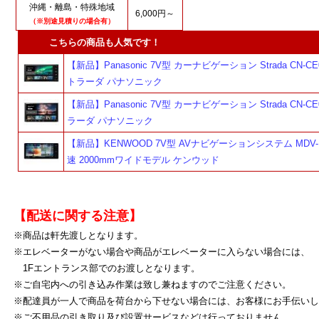
沖縄・離島・特殊地域
6,000円～
（※別途見積りの場合有）
こちらの商品も人気です！
【新品】Panasonic 7V型 カーナビゲーション Strada CN-CE
トラーダ パナソニック
【新品】Panasonic 7V型 カーナビゲーション Strada CN-CE
ラーダ パナソニック
【新品】KENWOOD 7V型 AVナビゲーションシステム MDV-M
速 2000mmワイドモデル ケンウッド
【配送に関する注意】
※商品は軒先渡しとなります。
※エレベーターがない場合や商品がエレベーターに入らない場合には、
1Fエントランス部でのお渡しとなります。
※ご自宅内への引き込み作業は致し兼ねますのでご注意ください。
※配達員が一人で商品を荷台から下せない場合には、お客様にお手伝いし
※ご不用品の引き取り及び設置サービスなどは行っておりません。