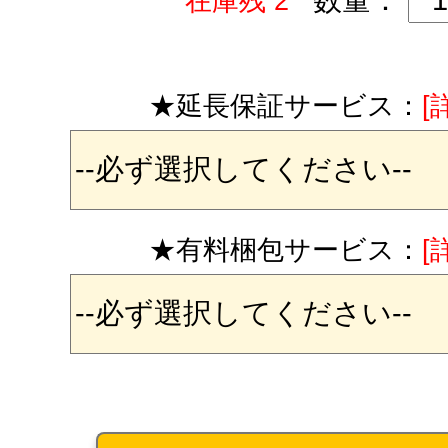
数量：
在庫残 2
★延長保証サービス：
[
★有料梱包サービス：
[