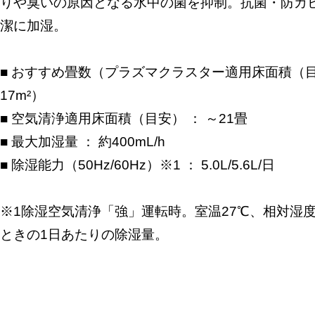
りや臭いの原因となる水中の菌を抑制。抗菌・防カ
潔に加湿。
■ おすすめ畳数（プラズマクラスター適用床面積（目安
17m²）
■ 空気清浄適用床面積（目安） ： ～21畳
■ 最大加湿量 ： 約400mL/h
■ 除湿能力（50Hz/60Hz）※1 ： 5.0L/5.6L/日
※1除湿空気清浄「強」運転時。室温27℃、相対湿度
ときの1日あたりの除湿量。