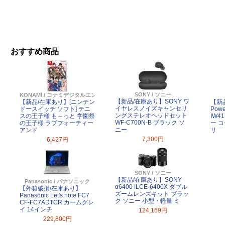
おすすめ商品
SONY / ソニー
KONAMI / コナミデジタルエンタテインメント
【新品/在庫あり】SONY ワ
【新品/在庫あり】[ニンテン
【新品
イヤレスノイズキャンセリ
ドースイッチ ソフト] テニ
Powe
ングステレオヘッドセット
スの王子様 も～っと 学園祭
IW4
WF-C700N-B ブラック ソ
の王子様 ラブフォーティー
ー 
ニー
アンド
リ
7,300円
6,427円
SONY / ソニー
【新品/在庫あり】SONY
Panasonic / パナソニック
α6400 ILCE-6400X ダブル
【外箱破損/在庫あり】
ズームレンズキット ブラッ
Panasonic Let's note FC7
ク ソニー 小型・軽量 ミ
CF-FC7ADTCR カームグレ
イ 14インチ
124,169円
229,800円