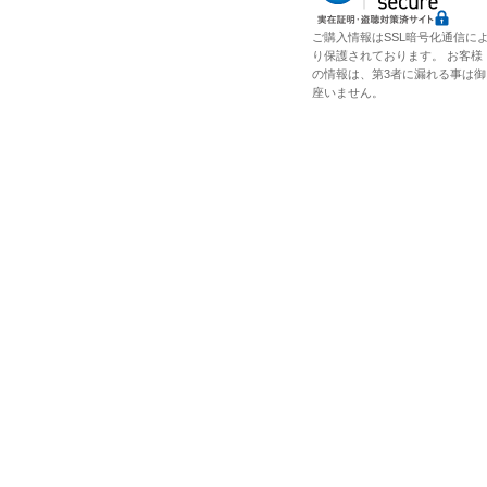
ご購入情報はSSL暗号化通信に
り保護されております。 お客様
の情報は、第3者に漏れる事は御
座いません。