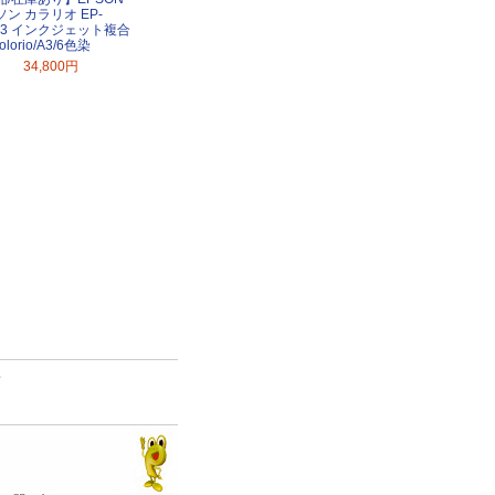
ン カラリオ EP-
8A3 インクジェット複合
olorio/A3/6色染
34,800円
て