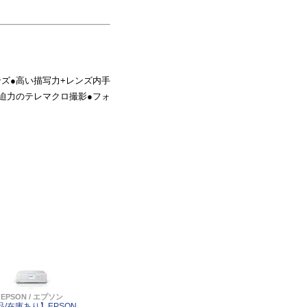
ズ●高い描写力+レンズ内手
●迫力のテレマクロ撮影●フォ
EPSON / エプソン
品/在庫あり】EPSON