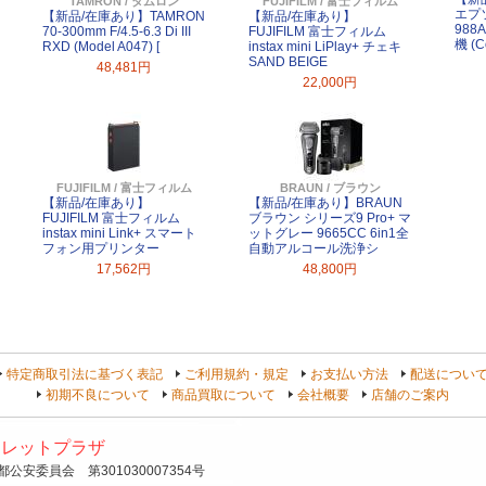
TAMRON / タムロン
FUJIFILM / 富士フィルム
エプソ
【新品/在庫あり】TAMRON
【新品/在庫あり】
98
70-300mm F/4.5-6.3 Di III
FUJIFILM 富士フィルム
機 (C
RXD (Model A047) [
instax mini LiPlay+ チェキ
SAND BEIGE
48,481円
22,000円
FUJIFILM / 富士フィルム
BRAUN / ブラウン
【新品/在庫あり】
【新品/在庫あり】BRAUN
FUJIFILM 富士フィルム
ブラウン シリーズ9 Pro+ マ
instax mini Link+ スマート
ットグレー 9665CC 6in1全
フォン用プリンター
自動アルコール洗浄シ
17,562円
48,800円
特定商取引法に基づく表記
ご利用規約・規定
お支払い方法
配送につい
初期不良について
商品買取について
会社概要
店舗のご案内
トレットプラザ
安委員会 第301030007354号