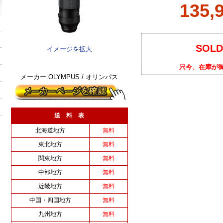
135,
SOLD
イメージを拡大
只今、在庫が
メーカー:OLYMPUS / オリンパス
送 料 表
北海道地方
無料
東北地方
無料
関東地方
無料
中部地方
無料
近畿地方
無料
中国・四国地方
無料
九州地方
無料