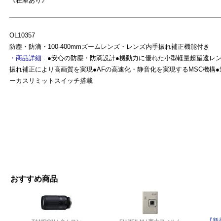
《在庫あり》
よ
OL10357
防塵・防滴・100-400mmズームレンズ・レンズ内手振れ補正機能付き
・商品詳細 :
●安心の防塵・防滴設計●機動力に優れた小型軽量超望遠レン
振れ補正により高画質を実現●AFの高速化・静音化を実現するMSC機構
ーカスリミットスイッチ搭載
おすすめ商品
【新