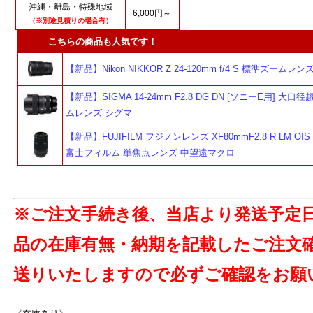
沖縄・離島・特殊地域
6,000円～
（※別途見積りの場合有）
こちらの商品も人気です！
【新品】Nikon NIKKOR Z 24-120mm f/4 S 標準ズームレ
【新品】SIGMA 14-24mm F2.8 DG DN [ソニーE用] 大口
ムレンズ シグマ
【新品】FUJIFILM フジノンレンズ XF80mmF2.8 R LM OIS 
富士フィルム 単焦点レンズ 中望遠マクロ
※ご注文手続き後、当店より発送予定
品の在庫有無・納期を記載したご注文
送りいたしますので必ずご確認をお願