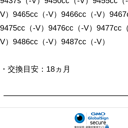
9437s（-V）9450cc（-V）9455cc（
V）9465cc（-V）9466cc（-V）946
9475cc（-V）9476cc（-V）9477cc
V）9486cc（-V）9487cc（-V）
・交換目安：18ヵ月