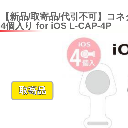
【新品/取寄品/代引不可】コ
4個入り for iOS L-CAP-4P