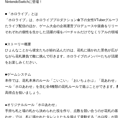
NintendoSwitchに登場！
■「ホロライブ」とは
「ホロライブ」は、ホロライブプロダクション傘下の女性VTuberグループで
たライブ配信のほか、ゲーム大会の企画運営プロデュースや楽曲をリリー
それぞれの個性を生かした活躍の場をバーチャルだけでなくリアルの領域
■ストーリー概要
ひょんなことから彼女たちが紛れ込んだのは、花札に描かれた景色が広が
ながら花札勝負で敵に挑んで行きます。ホロライブのメンバーたちが活躍
をお楽しみください。
■ゲームシステム
本作では、花札本来のルール「こいこい」「おいちょかぶ」「花あわせ」
ール「ホロあわせ」を含む全4種類の花札ルールで遊ぶことができます。
高得点を狙いましょう。
●オリジナルルール「ホロあわせ」
手持ち札と場の札から決められた役を作り、点数を競い合うのが花札の基
わせ」では、札に描かれたタレントたちを揃えて発動する「ホロ役」が存