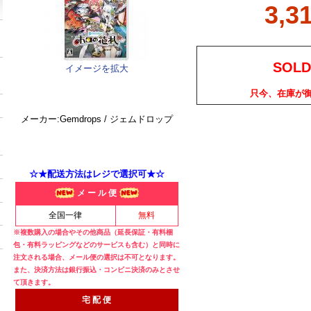
3,3
SOLD
イメージを拡大
只今、在庫が
メーカー:Gemdrops / ジェムドロップ
☆★配送方法はレジで選択可★☆
メ ー ル 便
全国一律
無料
※複数購入の場合やその他商品（延長保証・有料梱
包・有料ラッピングなどのサービスも含む）と同時に
注文される場合、メール便の選択は不可となります。
また、決済方法は銀行振込・コンビニ決済のみとさせ
て頂きます。
宅 配 便