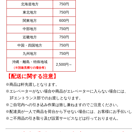
北海道地方
750円
東北地方
750円
関東地方
600円
中部地方
750円
近畿地方
750円
中国・四国地方
750円
九州地方
750円
沖縄・離島・特殊地域
2,500円～
（※別途見積りの場合有）
【配送に関する注意】
※商品は軒先渡しとなります。
※エレベーターがない場合や商品がエレベーターに入らない場合には、
1Fエントランス部でのお渡しとなります。
※ご自宅内への引き込み作業は致し兼ねますのでご注意ください。
※配達員が一人で商品を荷台から下せない場合には、お客様にお手伝いし
※ご不用品の引き取り及び設置サービスなどは行っておりません。