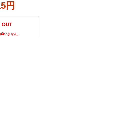
15円
 OUT
御座いません。