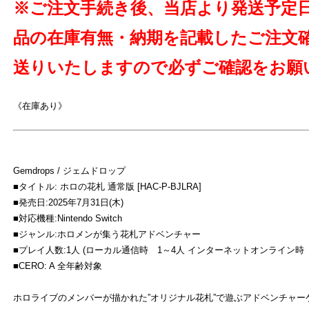
※ご注文手続き後、当店より発送予定
品の在庫有無・納期を記載したご注文
送りいたしますので必ずご確認をお願
《在庫あり》
よ
Gemdrops / ジェムドロップ
■タイトル: ホロの花札 通常版 [HAC-P-BJLRA]
■発売日:2025年7月31日(木)
■対応機種:Nintendo Switch
■ジャンル:ホロメンが集う花札アドベンチャー
■プレイ人数:1人 (ローカル通信時 1～4人 インターネットオンライン時 
■CERO: A 全年齢対象
ホロライブのメンバーが描かれた”オリジナル花札”で遊ぶアドベンチャー