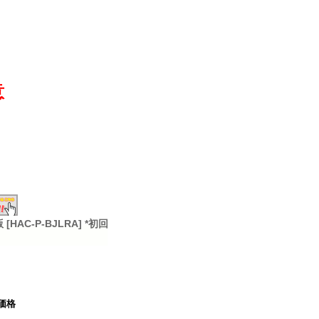
意
C-P-BJLRA] *初回
価格