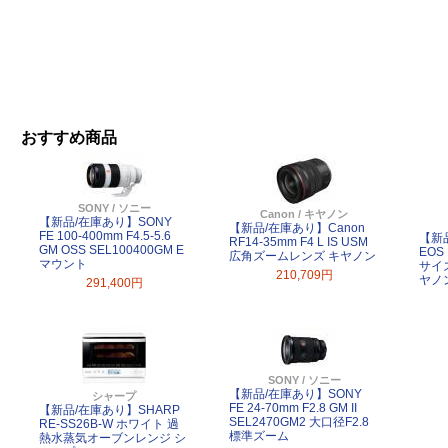
おすすめ商品
SONY / ソニー
Canon / キヤノン
【新品/在庫あり】SONY
【新品/在庫あり】Canon
FE 100-400mm F4.5-5.6
【新
RF14-35mm F4 L IS USM
GM OSS SEL100400GM E
EOS 
広角ズームレンズ キヤノン
マウント
サイ
210,709円
ヤノ
291,400円
SONY / ソニー
【新品/在庫あり】SONY
シャープ
FE 24-70mm F2.8 GM II
【新品/在庫あり】SHARP
SEL2470GM2 大口径F2.8
RE-SS26B-W ホワイト 過
標準ズーム
熱水蒸気オーブンレンジ シ