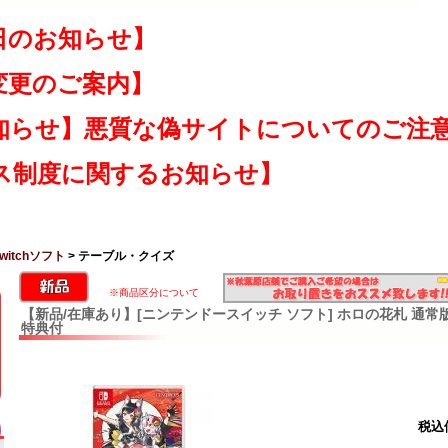
日のお知らせ】
変更のご案内】
知らせ】悪質な偽サイトについてのご注
ス制度に関するお知らせ】
 Switchソフト
> テーブル・クイズ
※商品区分について
【新品/在庫あり】[ニンテンドースイッチ ソフト] ホロの花札 通常版 [HA
特典付
税込