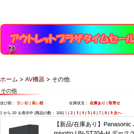
ホーム
>
AV機器
> その他
その他
並び順：
安い順
|
高い順
在庫状況：
在庫あり
|
取寄せ
1
から
20
を表示中 (商品の数：
166
)
1
|
2
|
3
|
4
|
5
|
6
|
7
|
8
|
9
次へ
【新品/在庫あり】Panasoni
miyotto UN-ST20A-H 