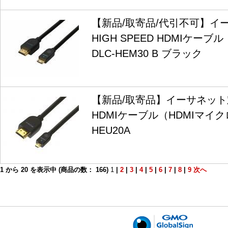
【新品/取寄品/代引不可】イ
HIGH SPEED HDMIケー
DLC-HEM30 B ブラック
【新品/取寄品】イーサネット対応
HDMIケーブル（HDMIマイク
HEU20A
1
から
20
を表示中 (商品の数：
166
)
1
|
2
|
3
|
4
|
5
|
6
|
7
|
8
|
9
次へ