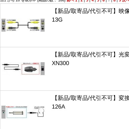
121
から
20
を表示中 (商品の数：
166
)
前へ
1
|
2
|
3
|
4
|
5
|
6
|
7
|
8
|
9
次
【新品/取寄品/代引不可】映像
13G
【新品/取寄品/代引不可】光変
XN300
【新品/取寄品/代引不可】変換
126A