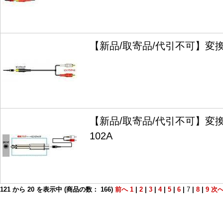
【新品/取寄品/代引不可】変換コ
【新品/取寄品/代引不可】変換
102A
121
から
20
を表示中 (商品の数：
166
)
前へ
1
|
2
|
3
|
4
|
5
|
6
|
7
|
8
|
9
次