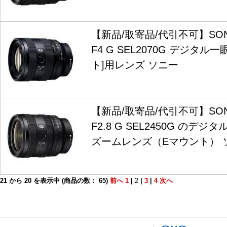
【新品/取寄品/代引不可】SONY 
F4 G SEL2070G デジタル
ト]用レンズ ソニー
【新品/取寄品/代引不可】SONY 
F2.8 G SEL2450G のデ
ズームレンズ（Eマウント） 
21
から
20
を表示中 (商品の数：
65
)
前へ
1
|
2
|
3
|
4
次へ