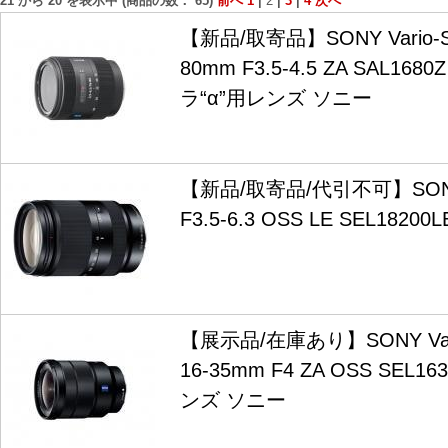
21
から
20
を表示中 (商品の数：
65
)
前へ
1
|
2
|
3
|
4
次へ
【新品/取寄品】SONY Vario-So
80mm F3.5-4.5 ZA SAL1
ラ“α”用レンズ ソニー
【新品/取寄品/代引不可】SONY 
F3.5-6.3 OSS LE SEL18200L
【展示品/在庫あり】SONY Vario-
16-35mm F4 ZA OSS SEL
ンズ ソニー