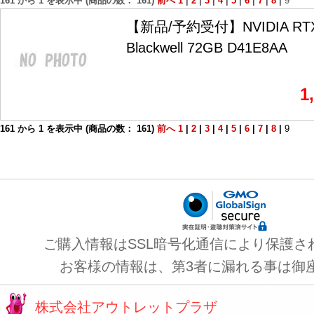
161
から
1
を表示中 (商品の数：
161
)
前へ
1
|
2
|
3
|
4
|
5
|
6
|
7
|
8
|
9
【新品/予約受付】NVIDIA RTX 
Blackwell 72GB D41E8AA
1
161
から
1
を表示中 (商品の数：
161
)
前へ
1
|
2
|
3
|
4
|
5
|
6
|
7
|
8
|
9
ご購入情報はSSL暗号化通信により保護さ
お客様の情報は、第3者に漏れる事は御
株式会社アウトレットプラザ