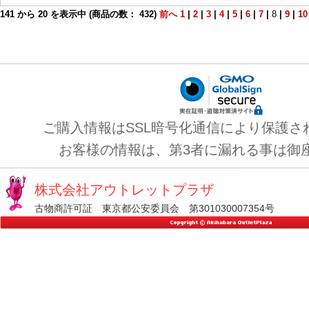
141
から
20
を表示中 (商品の数：
432
)
前へ
1
|
2
|
3
|
4
|
5
|
6
|
7
|
8
|
9
|
10
ご購入情報はSSL暗号化通信により保護さ
お客様の情報は、第3者に漏れる事は御
株式会社アウトレットプラザ
古物商許可証 東京都公安委員会 第301030007354号