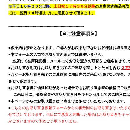
※平日１８時３０分以降
、
土日祝１７時３０分以降
の倉庫保管商品お取
ては、翌日１４時頃までにご用意させて頂きます。
-----------------------------------------------------------------
【※ご注意事項※】
■仮予約は禁止となります。ご購入がお決まりでないお客様はお取り置
■本フォームの入力でお取り置き確定では御座いません。
当店にて在庫確認後、メールにてお取り置きの可否をご連絡させてい
■お取り置き期間はお取り置き完了のご連絡を差し上げた日を含む
３営
■万が一お取り置き完了のご連絡後に期日内のご来店が頂けない場合、
させて頂きます。
■お取り置き後に価格変動があった場合でもお取り置き時の価格でご販
ご来店時に、価格変更やお取り置き分をキャンセルしてのご購入には
■本ページからのお取り置きは２点までとさせていただいております。
■
こちらのお取り置き依頼フォームからの複数回のお取り置きはいたず
せて頂いております。当店にて悪質と判断した場合はお取り置きをキャ
がございますので予めご了承下さいませ。