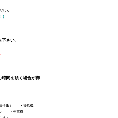
下さい。
！】
ち下さい。
。
お時間を頂く場合が御
ジ等全般） ・掃除機
コン ・発電機
します。