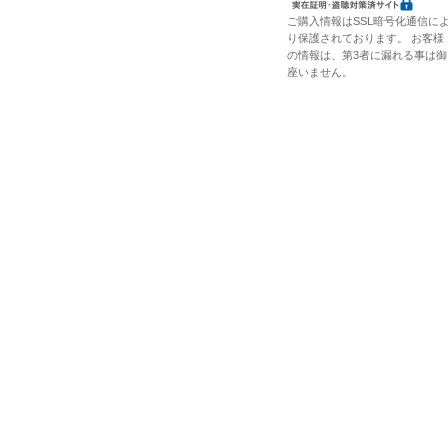
ご購入情報はSSL暗号化通信に
り保護されております。 お客様
の情報は、第3者に漏れる事は御
座いません。