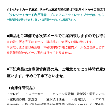
クレジットカード決済、PayPay決済希望の際は下記サイトからご注文
【クレジットカード利用可能 プレミアムアウトレットプラザはこちら
※販売価格が異なります。詳しくは商品ページにてご確認下さい。
■
商品をご準備でき次第メールでご案内致しますのでお待
※お取り置き完了のメールご確認後のご来店をお願い致します。
※お取り置き依頼確認後、1時間以内に1通ご案内メールを送信致します
※営業時間外のメール案内は行っておりません。
■
下記商品は倉庫保管商品の為、ご用意までに３時間程度
座います。予めご了承下さいませ。
（倉庫保管商品）
・テレビ ・スピーカー ・キッチン家電類（炊飯器・電子レン
・空気清浄機、加湿器 ・温水洗浄便座 ・照明器具 ・エア
※その他、お取り置き依頼商品が倉庫保管の場合はメールにてご案内致