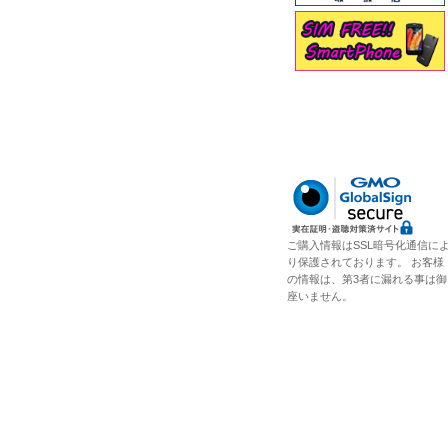
ご購入情報はSSL暗号化通信に
り保護されております。 お客様
の情報は、第3者に漏れる事は御
座いません。