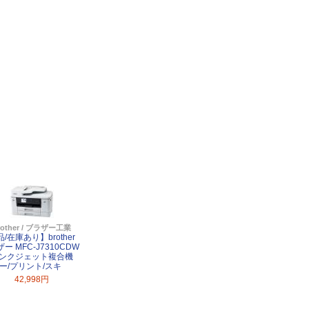
rother / ブラザー工業
/在庫あり】brother
ー MFC-J7310CDW
インクジェット複合機
ピー/プリント/スキ
42,998円