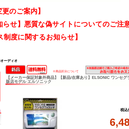
変更のご案内】
知らせ】悪質な偽サイトについてのご注
ス制度に関するお知らせ】
ルオーディオ
※商品区分について
【メーカー保証対象外商品】【新品/在庫あり】ELSONIC ワンセグラジオ
販店モデル エルソニック
税込
6,4