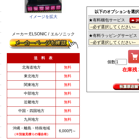
以下のオプションを選択
イメージを拡大
★有料梱包サービス
メーカー:ELSONIC / エルソニック
★有料ラッピングサービ
送 料 表
個数
北海道地方
無料
在庫残 2 
東北地方
無料
関東地方
無料
中部地方
無料
近畿地方
無料
中国・四国地方
無料
九州地方
無料
沖縄・離島・特殊地域
6,000円～
（※別途見積りの場合有）