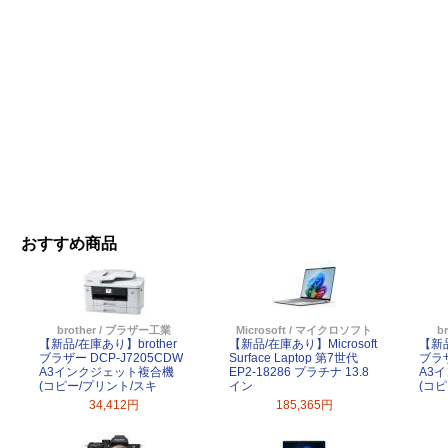
おすすめ商品
brother / ブラザー工業
Microsoft / マイクロソフト
b
【新品/在庫あり】brother
【新品/在庫あり】Microsoft
【新品
ブラザー DCP-J7205CDW
Surface Laptop 第7世代
ブラザ
A3インクジェット複合機
EP2-18286 プラチナ 13.8
A3
(コピー/プリント/スキ
イン
(コ
34,412円
185,365円