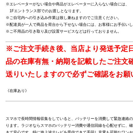
※エレベーターがない場合や商品がエレベーターに入らない場合には、
1Fエントランス部でのお渡しとなります。
※ご自宅内への引き込み作業は致し兼ねますのでご注意ください。
※配達員が一人で商品を荷台から下せない場合には、お客様にお手伝いし
※ご不用品の引き取り及び設置サービスなどは行っておりません。
※ご注文手続き後、当店より発送予定
品の在庫有無・納期を記載したご注文
送りいたしますので必ずご確認をお願
よ
《在庫あり》
スマホで長時間情報収集をしていると、バッテリーを消費して緊急連絡の
ります。ラジオならスマホのバッテリー消費や通信回線を心配せずに、確
きて安心です。特に地上波テレビを受信できて手回し充電も可能なワンセ