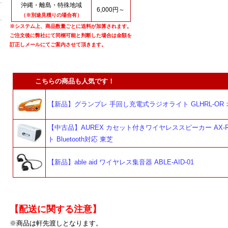
沖縄・離島・特殊地域
6,000円～
（※別途見積りの場合有）
※システム上、商品数量ごとに送料が加算されます。
ご注文後に弊社にて同梱可能と判断した場合は金額を
訂正しメールにてご案内させて頂きます。
こちらの商品も人気です！
【新品】グランプレ 手回し充電式ラジオライト GLHRL-OR
【中古品】AUREX カセット付きワイヤレススピーカー AX-R
ト Bluetooth対応 東芝
【新品】able aid ワイヤレス集音器 ABLE-AID-01
【配送に関する注意】
※商品は軒先渡しとなります。