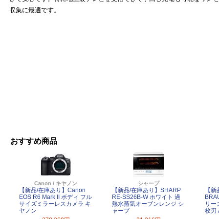
収集に最適です。
おすすめ商品
Canon / キヤノン
シャープ
【新品/在庫あり】Canon
【新品/在庫あり】SHARP
【新
EOS R6 Mark II ボディ フル
RE-SS26B-W ホワイト 過
BRA
サイズミラーレスカメラ キ
熱水蒸気オーブンレンジ シ
リーズ
ヤノン
ャープ
枚刃 