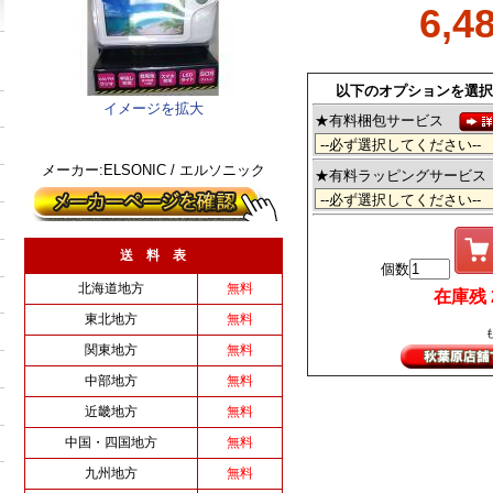
6,4
以下のオプションを選択
イメージを拡大
★有料梱包サービス
メーカー:ELSONIC / エルソニック
★有料ラッピングサービ
送 料 表
個数
北海道地方
無料
在庫残 2 
東北地方
無料
関東地方
無料
中部地方
無料
近畿地方
無料
中国・四国地方
無料
九州地方
無料