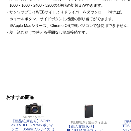
1000・1600・2400・3200の4段階の切替えができます。
・サンワサプライWEBサイトよりドライバーをダウンロードすれば、
ホイールボタン、サイドボタンに機能の割り当てができます。
※Apple Macシリーズ、Chrome OS搭載パソコンでは使用できません。
・差し込むだけで使える手間なし簡単接続です。
おすすめ商品
よ
SONY / ソニー
【新品/在庫あり】SONY
【新
FUJIFILM / 富士フィルム
α7R VI ILCE-7RM6 ボディ
TOS
【新品/在庫あり】
ソニー 35mmフルサイズ ミ
ンレ
FUJIFILM 富士フィルム