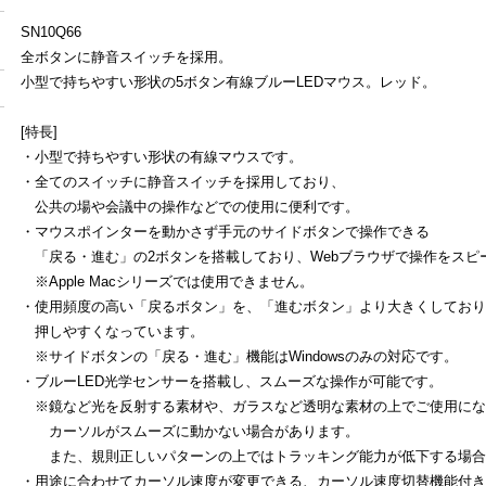
SN10Q66
全ボタンに静音スイッチを採用。
小型で持ちやすい形状の5ボタン有線ブルーLEDマウス。レッド。
[特長]
・小型で持ちやすい形状の有線マウスです。
・全てのスイッチに静音スイッチを採用しており、
公共の場や会議中の操作などでの使用に便利です。
・マウスポインターを動かさず手元のサイドボタンで操作できる
「戻る・進む」の2ボタンを搭載しており、Webブラウザで操作をスピ
※Apple Macシリーズでは使用できません。
・使用頻度の高い「戻るボタン」を、「進むボタン」より大きくしており
押しやすくなっています。
※サイドボタンの「戻る・進む」機能はWindowsのみの対応です。
・ブルーLED光学センサーを搭載し、スムーズな操作が可能です。
※鏡など光を反射する素材や、ガラスなど透明な素材の上でご使用にな
カーソルがスムーズに動かない場合があります。
また、規則正しいパターンの上ではトラッキング能力が低下する場合
・用途に合わせてカーソル速度が変更できる、カーソル速度切替機能付き