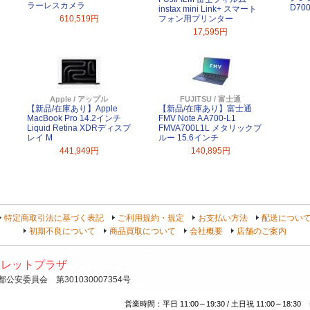
ラーレスカメラ
D70
instax mini Link+ スマート
610,519円
フォン用プリンター
17,595円
Apple / アップル
FUJITSU / 富士通
【新品/在庫あり】Apple
【新品/在庫あり】富士通
MacBook Pro 14.2インチ
FMV Note A A700-L1
Liquid Retina XDRディスプ
FMVA700L1L メタリックブ
レイ M
ルー 15.6インチ
441,949円
140,895円
特定商取引法に基づく表記
ご利用規約・規定
お支払い方法
配送につい
初期不良について
商品買取について
会社概要
店舗のご案内
トレットプラザ
安委員会 第301030007354号
営業時間：平日 11:00～19:30 / 土日祝 11:00～18:30 