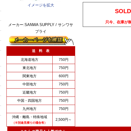
イメージを拡大
SOLD
只今、在庫が
メーカー:SANWA SUPPLY / サンワサ
プライ
送 料 表
北海道地方
750円
東北地方
750円
関東地方
600円
中部地方
750円
近畿地方
750円
中国・四国地方
750円
九州地方
750円
沖縄・離島・特殊地域
2,500円～
（※別途見積りの場合有）