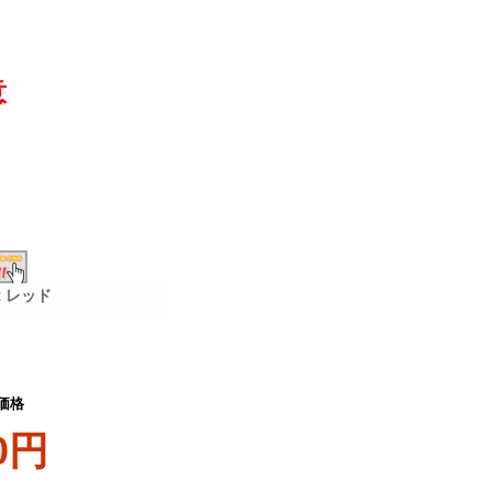
意
R レッド
価格
0円