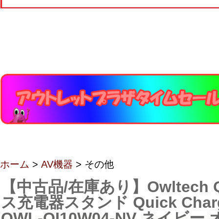
ホーム
>
AV機器
> その他
【中古品/在庫あり】Owltech 
ス充電器スタンド Quick Charg
OWL-QI10W04-NV ネイビ