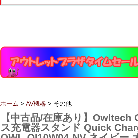
ホーム
>
AV機器
> その他
【中古品/在庫あり】Owltech 
ス充電器スタンド Quick Charg
OWL-QI10W04-NV ネイビ