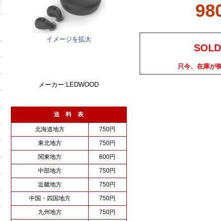
98
イメージを拡大
SOLD
只今、在庫が
メーカー:LEDWOOD
送 料 表
北海道地方
750円
東北地方
750円
関東地方
600円
中部地方
750円
近畿地方
750円
中国・四国地方
750円
九州地方
750円