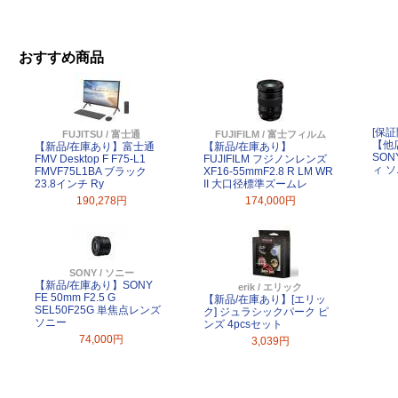
おすすめ商品
[保証
FUJITSU / 富士通
FUJIFILM / 富士フィルム
【他
【新品/在庫あり】富士通
【新品/在庫あり】
SONY
FMV Desktop F F75-L1
FUJIFILM フジノンレンズ
ィ 
FMVF75L1BA ブラック
XF16-55mmF2.8 R LM WR
23.8インチ Ry
II 大口径標準ズームレ
190,278円
174,000円
SONY / ソニー
【新品/在庫あり】SONY
erik / エリック
FE 50mm F2.5 G
【新品/在庫あり】[エリッ
SEL50F25G 単焦点レンズ
ク] ジュラシックパーク ピ
ソニー
ンズ 4pcsセット
74,000円
3,039円