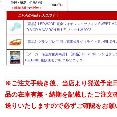
沖縄・離島・特殊地域
2,500円～
（※別途見積りの場合有）
こちらの商品も人気です！
【新品】LEDWOOD 完全ワイヤレスイヤフォン SWEET MA
LD-MOD-MACARON-BLUE ブルー LW-0003
【新品】グランプレ 手回し充電式ラジオライト GLHRL-OR
【メーカー保証対象外商品】【新品】ELSONIC ワンセグラジ
1SEGR01 量販店モデル エルソニック
※ご注文手続き後、当店より発送予定
品の在庫有無・納期を記載したご注文
送りいたしますので必ずご確認をお願