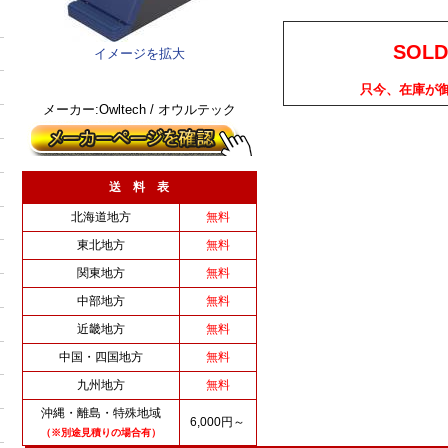
SOLD
イメージを拡大
只今、在庫が
メーカー:Owltech / オウルテック
送 料 表
北海道地方
無料
東北地方
無料
関東地方
無料
中部地方
無料
近畿地方
無料
中国・四国地方
無料
九州地方
無料
沖縄・離島・特殊地域
6,000円～
（※別途見積りの場合有）