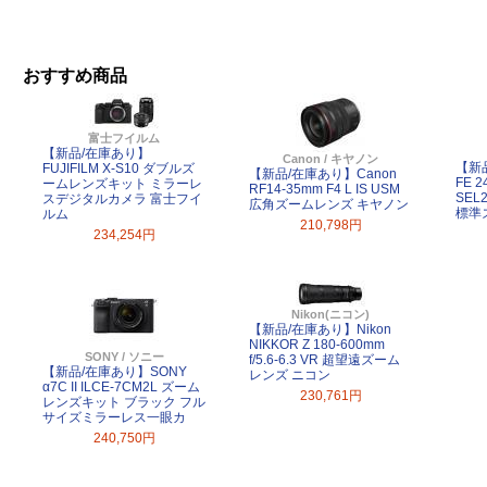
おすすめ商品
富士フイルム
【新品/在庫あり】
Canon / キヤノン
【新
FUJIFILM X-S10 ダブルズ
【新品/在庫あり】Canon
FE 2
ームレンズキット ミラーレ
RF14-35mm F4 L IS USM
SEL
スデジタルカメラ 富士フイ
広角ズームレンズ キヤノン
標準
ルム
210,798円
234,254円
Nikon(ニコン)
【新品/在庫あり】Nikon
NIKKOR Z 180-600mm
SONY / ソニー
f/5.6-6.3 VR 超望遠ズーム
【新品/在庫あり】SONY
レンズ ニコン
α7C II ILCE-7CM2L ズーム
230,761円
レンズキット ブラック フル
サイズミラーレス一眼カ
240,750円