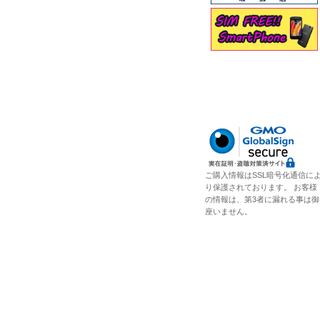
ご購入情報はSSL暗号化通信に
り保護されております。 お客様
の情報は、第3者に漏れる事は御
座いません。