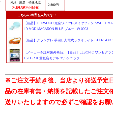
沖縄・離島・特殊地域
2,500円～
（※別途見積りの場合有）
こちらの商品も人気です！
【新品】LEDWOOD 完全ワイヤレスイヤフォン SWEET MA
LD-MOD-MACARON-BLUE ブルー LW-0003
【新品】グランプレ 手回し充電式ラジオライト GLHRL-OR
【メーカー保証対象外商品】【新品】ELSONIC ワンセグラジ
1SEGR01 量販店モデル エルソニック
※ご注文手続き後、当店より発送予定
品の在庫有無・納期を記載したご注文
送りいたしますので必ずご確認をお願