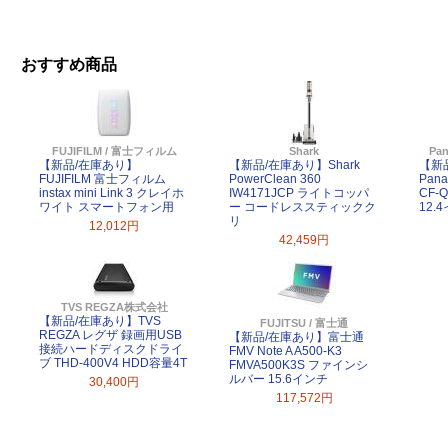
おすすめ商品
FUJIFILM / 富士フィルム
Shark
Pa
【新品/在庫あり】
【新品/在庫あり】Shark
【新
FUJIFILM 富士フィルム
PowerClean 360
Pana
instax mini Link 3 クレイホ
IW4171JCP ライトコッパ
CF-
ワイト スマートフォン用
ー コードレススティックク
12.
リ
12,012円
42,459円
TVS REGZA株式会社
【新品/在庫あり】TVS
FUJITSU / 富士通
REGZA レグザ 録画用USB
【新品/在庫あり】富士通
接続ハードディスクドライ
FMV Note A A500-K3
ブ THD-400V4 HDD容量4T
FMVA500K3S ファインシ
ルバー 15.6インチ
30,400円
117,572円