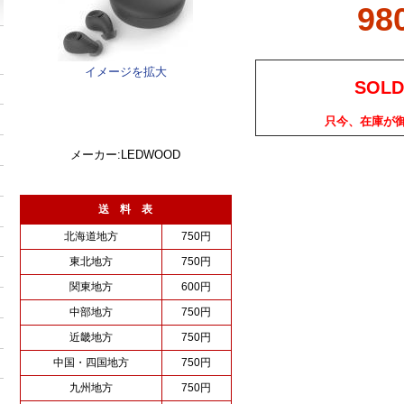
98
イメージを拡大
SOLD
只今、在庫が
メーカー:LEDWOOD
送 料 表
北海道地方
750円
東北地方
750円
関東地方
600円
中部地方
750円
近畿地方
750円
中国・四国地方
750円
九州地方
750円