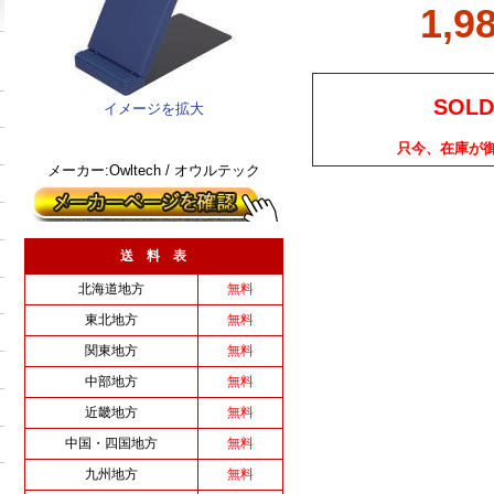
1,9
SOLD
イメージを拡大
只今、在庫が
メーカー:Owltech / オウルテック
送 料 表
北海道地方
無料
東北地方
無料
関東地方
無料
中部地方
無料
近畿地方
無料
中国・四国地方
無料
九州地方
無料