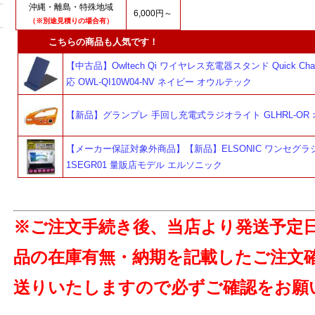
沖縄・離島・特殊地域
6,000円～
（※別途見積りの場合有）
こちらの商品も人気です！
【中古品】Owltech Qi ワイヤレス充電器スタンド Quick Charg
応 OWL-QI10W04-NV ネイビー オウルテック
【新品】グランプレ 手回し充電式ラジオライト GLHRL-OR
【メーカー保証対象外商品】【新品】ELSONIC ワンセグラジ
1SEGR01 量販店モデル エルソニック
※ご注文手続き後、当店より発送予定
品の在庫有無・納期を記載したご注文
送りいたしますので必ずご確認をお願