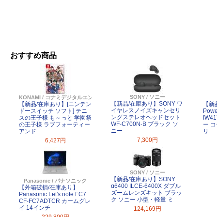
おすすめ商品
SONY / ソニー
KONAMI / コナミデジタルエンタテインメント
【新品/在庫あり】SONY ワ
【新品/在庫あり】[ニンテン
【新品
イヤレスノイズキャンセリ
ドースイッチ ソフト] テニ
Powe
ングステレオヘッドセット
スの王子様 も～っと 学園祭
IW4
WF-C700N-B ブラック ソ
の王子様 ラブフォーティー
ー 
ニー
アンド
リ
7,300円
6,427円
SONY / ソニー
【新品/在庫あり】SONY
Panasonic / パナソニック
α6400 ILCE-6400X ダブル
【外箱破損/在庫あり】
ズームレンズキット ブラッ
Panasonic Let's note FC7
ク ソニー 小型・軽量 ミ
CF-FC7ADTCR カームグレ
イ 14インチ
124,169円
229,800円