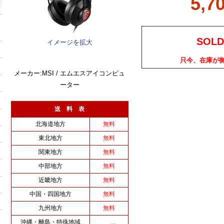
5,7
SOLD
イメージを拡大
只今、在庫が
メーカー:MSI / エムエスアイコンピュ
ーター
送 料 表
北海道地方
無料
東北地方
無料
関東地方
無料
中部地方
無料
近畿地方
無料
中国・四国地方
無料
九州地方
無料
沖縄・離島・特殊地域