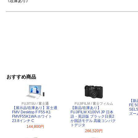
《在庫あり》
おすすめ商品
よ
【新
FUJITSU / 富士通
FUJIFILM / 富士フィルム
FE 5
【展示品/在庫あり】富士通
【新品/在庫あり】
SEL
FMV Desktop F F55-K1
FUJIFILM X100VI JP 日本
ズー
FMVF55K1WA ホワイト
語・英語版 ブラック日英2
23.8インチ C
か国語モデル 高級コンパク
トデジタ
144,800円
266,520円