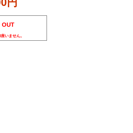
00円
 OUT
御座いません。