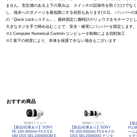
ません。安定感のある上下の厚みは、スイッチの誤操作を防ぐだけでなく
し、端末へのダメージを最低限にする役割もあります(※2)。 パンパー
の「Quick Lockシステム」。最終固定に腕時計のリュウズをモチーフとし
大きなネジを手で締め込むことで、安全・確実にバンパーを固定します。
※1 Computer Numerical Control=コンピュータ制御による切削加工
※2 落下の程度により、本体を保護できない場合もございます
おすすめ商品
よ
SONY / ソニー
SONY / ソニー
【新
【新品/在庫あり】SONY
【新品/在庫あり】SONY
FUJ
FE 100-400mm F4.5-5.6
FE 200-600mm F5.6-6.3 G
ーム
GM OSS SEL100400GM E
OSS SEL200600G デジタ
スデ