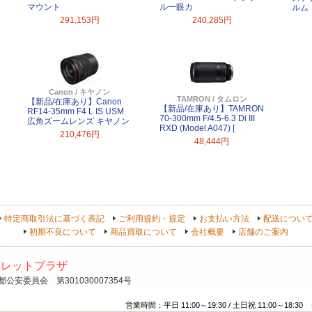
マウント
ル一眼カ
ルム
291,153円
240,285円
Canon / キヤノン
TAMRON / タムロン
【新品/在庫あり】Canon
【新品/在庫あり】TAMRON
RF14-35mm F4 L IS USM
70-300mm F/4.5-6.3 Di III
広角ズームレンズ キヤノン
RXD (Model A047) [
210,476円
48,444円
特定商取引法に基づく表記
ご利用規約・規定
お支払い方法
配送につい
初期不良について
商品買取について
会社概要
店舗のご案内
トレットプラザ
安委員会 第301030007354号
営業時間：平日 11:00～19:30 / 土日祝 11:00～18:30 