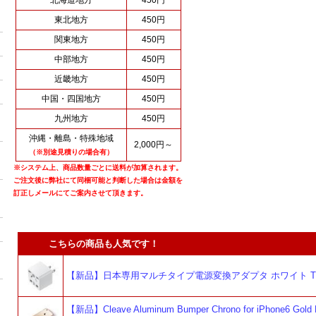
東北地方
450円
関東地方
450円
中部地方
450円
近畿地方
450円
中国・四国地方
450円
九州地方
450円
沖縄・離島・特殊地域
2,000円～
（※別途見積りの場合有）
※システム上、商品数量ごとに送料が加算されます。
ご注文後に弊社にて同梱可能と判断した場合は金額を
訂正しメールにてご案内させて頂きます。
こちらの商品も人気です！
【新品】日本専用マルチタイプ電源変換アダプタ ホワイト TR
【新品】Cleave Aluminum Bumper Chrono for iPhone6 Gold