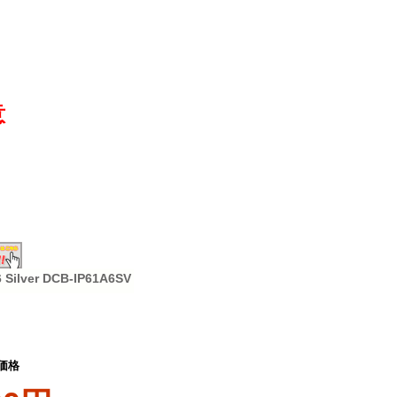
意
Silver DCB-IP61A6SV
価格