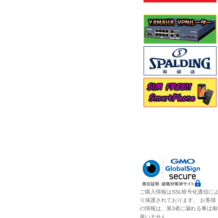
ご購入情報はSSL暗号化通信に
り保護されております。 お客様
の情報は、第3者に漏れる事は御
座いません。