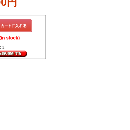
00円
in stock)
くは