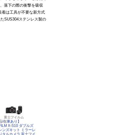
、落下の際の衝撃を吸収
の装着は工具が不要な新方式
たSUS304ステンレス製の
富士フイルム
品/在庫あり】
IFILM X-S10 ダブルズ
レンズキット ミラーレ
ジタルカメラ 富士フイ