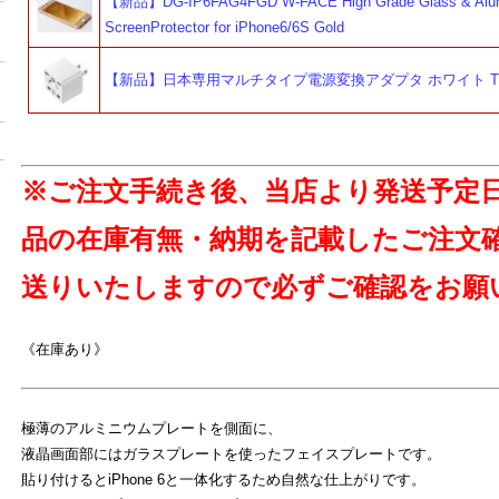
【新品】DG-IP6FAG4FGD W-FACE High Grade Glass & Alu
ScreenProtector for iPhone6/6S Gold
【新品】日本専用マルチタイプ電源変換アダプタ ホワイト TR
※ご注文手続き後、当店より発送予定
品の在庫有無・納期を記載したご注文
送りいたしますので必ずご確認をお願
《在庫あり》
極薄のアルミニウムプレートを側面に、
液晶画面部にはガラスプレートを使ったフェイスプレートです。
貼り付けるとiPhone 6と一体化するため自然な仕上がりです。