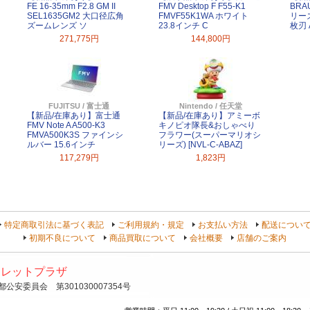
FE 16-35mm F2.8 GM II
FMV Desktop F F55-K1
BRA
SEL1635GM2 大口径広角
FMVF55K1WA ホワイト
リーズ
ズームレンズ ソ
23.8インチ C
枚刃 
271,775円
144,800円
FUJITSU / 富士通
Nintendo / 任天堂
【新品/在庫あり】富士通
【新品/在庫あり】アミーボ
FMV Note A A500-K3
キノピオ隊長&おしゃべり
FMVA500K3S ファインシ
フラワー(スーパーマリオシ
ルバー 15.6インチ
リーズ) [NVL-C-ABAZ]
117,279円
1,823円
特定商取引法に基づく表記
ご利用規約・規定
お支払い方法
配送につい
初期不良について
商品買取について
会社概要
店舗のご案内
トレットプラザ
安委員会 第301030007354号