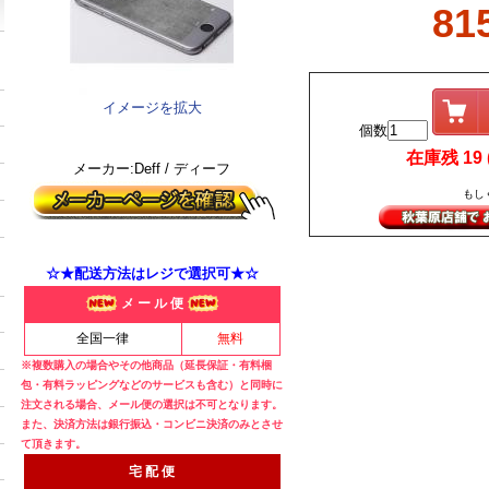
81
イメージを拡大
個数
在庫残 19 (
メーカー:Deff / ディーフ
もし
☆★配送方法はレジで選択可★☆
メ ー ル 便
全国一律
無料
※複数購入の場合やその他商品（延長保証・有料梱
包・有料ラッピングなどのサービスも含む）と同時に
注文される場合、メール便の選択は不可となります。
また、決済方法は銀行振込・コンビニ決済のみとさせ
て頂きます。
宅 配 便