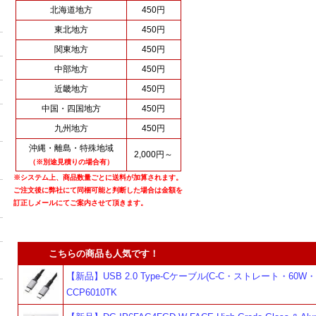
北海道地方
450円
東北地方
450円
関東地方
450円
中部地方
450円
近畿地方
450円
中国・四国地方
450円
九州地方
450円
沖縄・離島・特殊地域
2,000円～
（※別途見積りの場合有）
※システム上、商品数量ごとに送料が加算されます。
ご注文後に弊社にて同梱可能と判断した場合は金額を
訂正しメールにてご案内させて頂きます。
こちらの商品も人気です！
【新品】USB 2.0 Type-Cケーブル(C-C・ストレート・60W・1
CCP6010TK