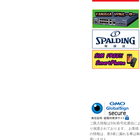
ご購入情報はSSL暗号化通信に
り保護されております。 お客様
の情報は、第3者に漏れる事は御
座いません。