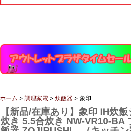
ホーム
>
調理家電
>
炊飯器
> 象印
【新品/在庫あり】象印 IH炊飯
炊き 5.5合炊き NW-VR10-B
飯器 ZOJIRUSHI （キッ