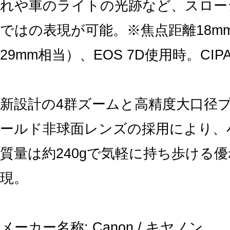
れや車のライトの光跡など、スロー
ではの表現が可能。※焦点距離18mm
29mm相当）、EOS 7D使用時。CI
新設計の4群ズームと高精度大口径
ールド非球面レンズの採用により、
質量は約240gで気軽に持ち歩ける
現。
メーカー名称: Canon / キヤノン