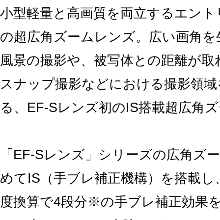
小型軽量と高画質を両立するエント
の超広角ズームレンズ。広い画角を
風景の撮影や、被写体との距離が取
スナップ撮影などにおける撮影領域
る、EF-Sレンズ初のIS搭載超広角
「EF-Sレンズ」シリーズの広角ズ
めてIS（手ブレ補正機構）を搭載し
度換算で4段分※の手ブレ補正効果