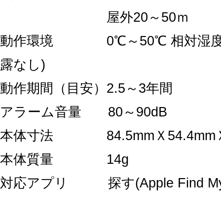
屋外20～50ｍ
動作環境 0℃～50℃ 相対湿度1
露なし)
動作期間（目安）2.5～3年間
アラーム音量 80～90dB
本体寸法 84.5mmＸ54.4mmＸ
本体質量 14g
対応アプリ 探す(Apple Find My 