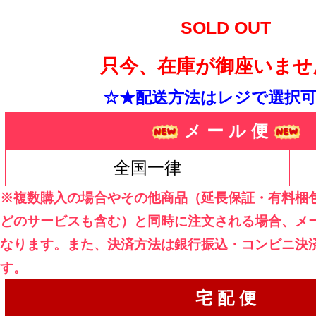
SOLD OUT
只今、在庫が御座いませ
☆★配送方法はレジで選択可
メ ー ル 便
全国一律
※複数購入の場合やその他商品（延長保証・有料梱
どのサービスも含む）と同時に注文される場合、メ
なります。また、決済方法は銀行振込・コンビニ決
す。
宅 配 便