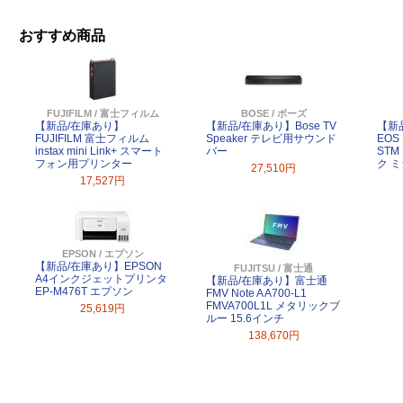
おすすめ商品
FUJIFILM / 富士フィルム
BOSE / ボーズ
【新品/在庫あり】
【新品/在庫あり】Bose TV
【新
FUJIFILM 富士フィルム
Speaker テレビ用サウンド
EOS 
instax mini Link+ スマート
バー
ST
フォン用プリンター
ク 
27,510円
17,527円
EPSON / エプソン
【新品/在庫あり】EPSON
FUJITSU / 富士通
A4インクジェットプリンタ
【新品/在庫あり】富士通
EP-M476T エプソン
FMV Note A A700-L1
FMVA700L1L メタリックブ
25,619円
ルー 15.6インチ
138,670円