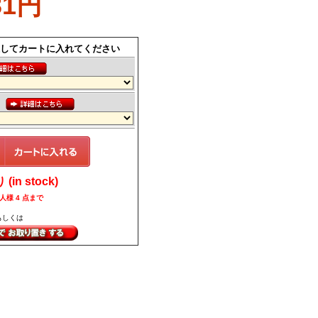
31円
してカートに入れてください
ス
in stock)
人様 4 点まで
もしくは