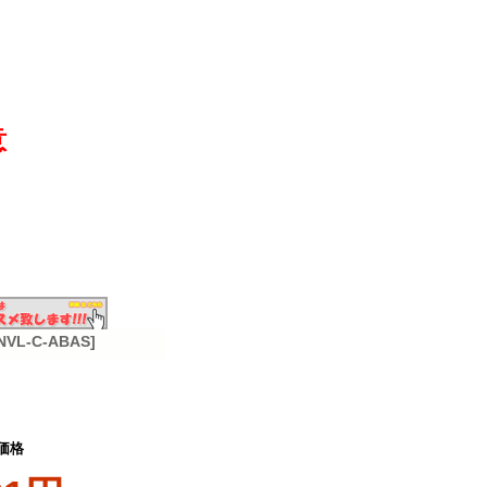
意
-C-ABAS]
価格