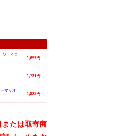
 ジョイコ
1,657円
1,731円
パーマリオ
1,823円
日または取寄商