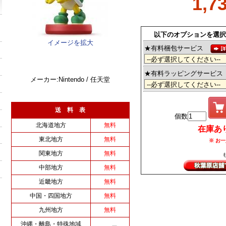
1,7
以下のオプションを選択
イメージを拡大
★有料梱包サービス
★有料ラッピングサービ
メーカー:Nintendo / 任天堂
送 料 表
個数
北海道地方
無料
在庫あり (
東北地方
無料
※ お一
関東地方
無料
中部地方
無料
近畿地方
無料
中国・四国地方
無料
九州地方
無料
沖縄・離島・特殊地域