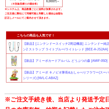
6,000円～
（※別途見積りの場合有）
※システム上、商品数量ごとに送料が加算されます。
ご注文後に弊社にて同梱可能と判断した場合は金額を
訂正しメールにてご案内させて頂きます。
こちらの商品も人気です！
【新品】[ニンテンドースイッチ2周辺機器] ニンテンドー純正
ン2 ストラップ ライトブルー/ライトレッド [BEE-A-JS2AA]
【新品】アミーボカードアルバム どうぶつの森 [AMIF-05D]
【新品】アミーボ キノピオ隊長&おしゃべりフラワー(スー
シリーズ) [NVL-C-ABAZ]
※ご注文手続き後、当店より発送予定