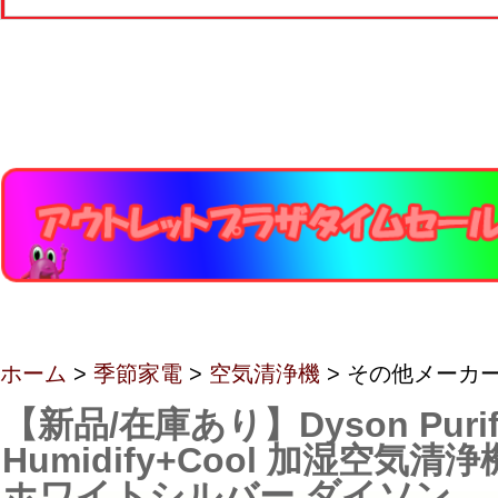
ホーム
>
季節家電
>
空気清浄機
> その他メーカ
【新品/在庫あり】Dyson Purifi
Humidify+Cool 加湿空気清浄
ホワイトシルバー ダイソン