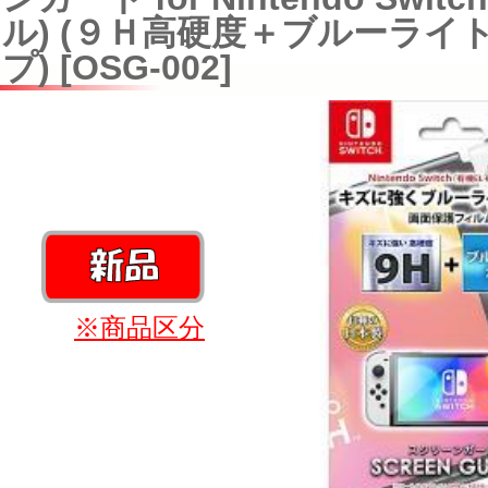
ル) (９Ｈ高硬度＋ブルーライ
プ) [OSG-002]
※商品区分