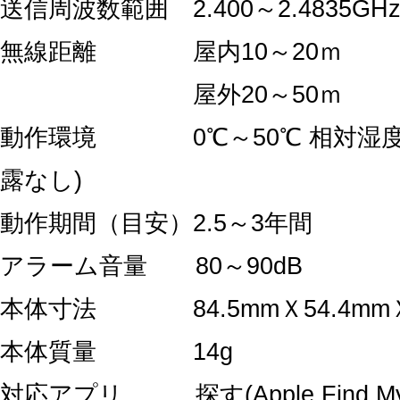
送信周波数範囲 2.400～2.4835GH
無線距離 屋内10～20ｍ
屋外20～50ｍ
動作環境 0℃～50℃ 相対湿度1
露なし)
動作期間（目安）2.5～3年間
アラーム音量 80～90dB
本体寸法 84.5mmＸ54.4mmＸ
本体質量 14g
対応アプリ 探す(Apple Find My 