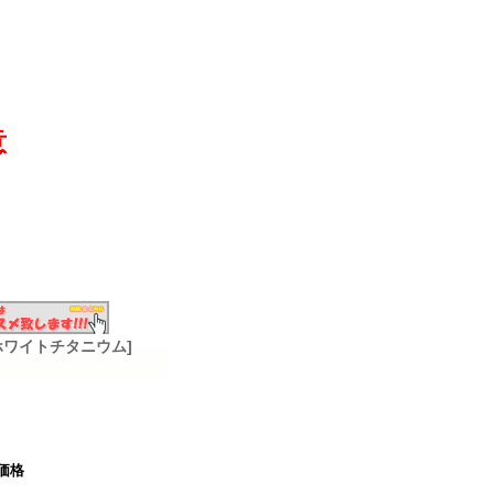
意
ー [ホワイトチタニウム]
価格