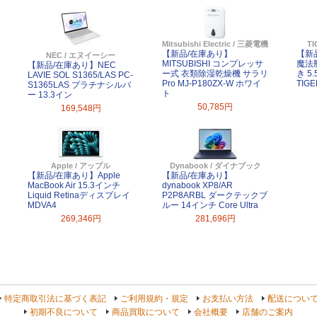
Mitsubishi Electric / 三菱電機
T
【新品/在庫あり】
【新
NEC / エヌイーシー
MITSUBISHI コンプレッサ
魔法
【新品/在庫あり】NEC
ー式 衣類除湿乾燥機 サラリ
き 5.
LAVIE SOL S1365/LAS PC-
Pro MJ-P180ZX-W ホワイ
TIGE
S1365LAS プラチナシルバ
ト
ー 13.3イン
50,785円
169,548円
Apple / アップル
Dynabook / ダイナブック
【新品/在庫あり】Apple
【新品/在庫あり】
MacBook Air 15.3インチ
dynabook XP8/AR
Liquid Retinaディスプレイ
P2P8ARBL ダークテックブ
MDVA4
ルー 14インチ Core Ultra
269,346円
281,696円
特定商取引法に基づく表記
ご利用規約・規定
お支払い方法
配送につい
初期不良について
商品買取について
会社概要
店舗のご案内