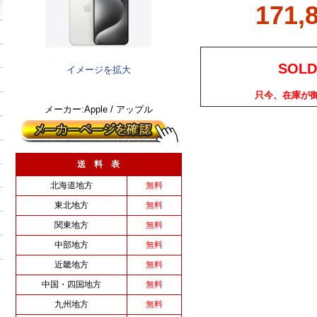
171,
SOLD
イメージを拡大
只今、在庫が
メーカー:Apple / アップル
送 料 表
北海道地方
無料
東北地方
無料
関東地方
無料
中部地方
無料
近畿地方
無料
中国・四国地方
無料
九州地方
無料