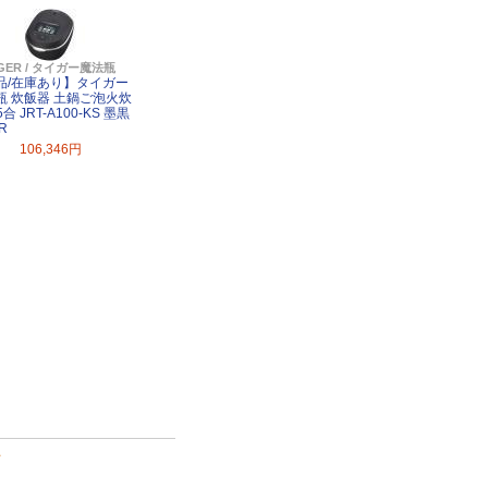
IGER / タイガー魔法瓶
品/在庫あり】タイガー
瓶 炊飯器 土鍋ご泡火炊
5合 JRT-A100-KS 墨黒
R
106,346円
て