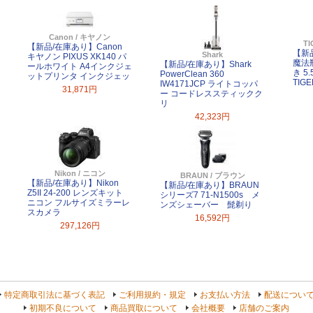
Canon / キヤノン
T
【新品/在庫あり】Canon
【新
Shark
キヤノン PIXUS XK140 パ
魔法
【新品/在庫あり】Shark
ールホワイト A4インクジェ
き 5.
PowerClean 360
ットプリンタ インクジェッ
TIGE
IW4171JCP ライトコッパ
31,871円
ー コードレススティックク
リ
42,323円
Nikon / ニコン
BRAUN / ブラウン
【新品/在庫あり】Nikon
【新品/在庫あり】BRAUN
Z5II 24-200 レンズキット
シリーズ7 71-N1500s メ
ニコン フルサイズミラーレ
ンズシェーバー 髭剃り
スカメラ
16,592円
297,126円
特定商取引法に基づく表記
ご利用規約・規定
お支払い方法
配送につい
初期不良について
商品買取について
会社概要
店舗のご案内