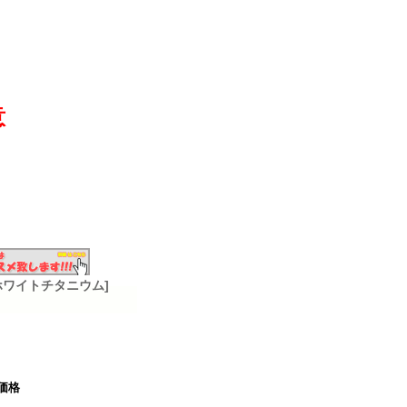
意
ー [ホワイトチタニウム]
価格