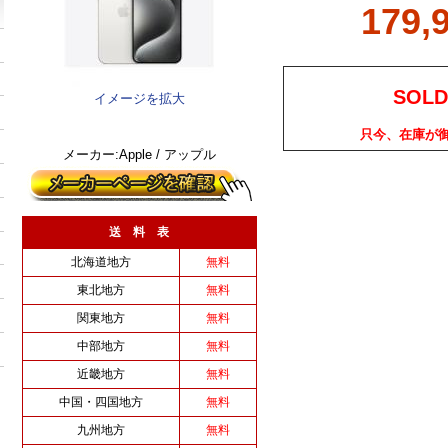
179,
SOLD
イメージを拡大
只今、在庫が
メーカー:Apple / アップル
送 料 表
北海道地方
無料
東北地方
無料
関東地方
無料
中部地方
無料
近畿地方
無料
中国・四国地方
無料
九州地方
無料