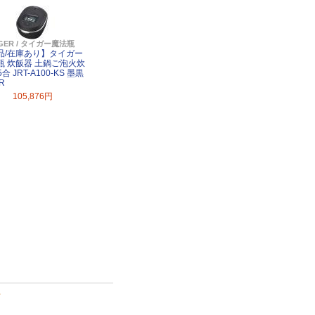
IGER / タイガー魔法瓶
品/在庫あり】タイガー
瓶 炊飯器 土鍋ご泡火炊
5合 JRT-A100-KS 墨黒
R
105,876円
て