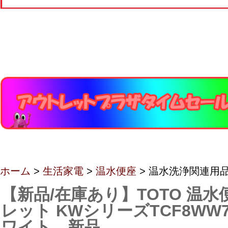
ホーム
>
生活家電
>
温水便座
> 温水洗浄関連用
【新品/在庫あり】TOTO 温水
レット KWシリーズTCF8WW78
ワイト 新品