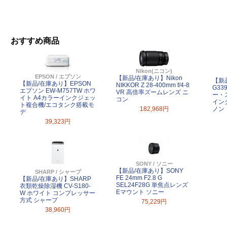
おすすめ商品
Nikon(ニコン)
EPSON / エプソン
【新品/在庫あり】Nikon
【新
【新品/在庫あり】EPSON
NIKKOR Z 28-400mm f/4-8
G33
エプソン EW-M757TW ホワ
VR 高倍率ズームレンズ ニ
ー・
イト A4カラーインクジェッ
コン
イン
ト複合機/エコタンク搭載モ
182,968円
ノン
デ
39,323円
SONY / ソニー
【新品/在庫あり】SONY
SHARP / シャープ
FE 24mm F2.8 G
【新品/在庫あり】SHARP
SEL24F28G 単焦点レンズ
衣類乾燥除湿機 CV-S180-
Eマウント ソニー
W ホワイト コンプレッサー
方式 シャープ
75,229円
38,960円