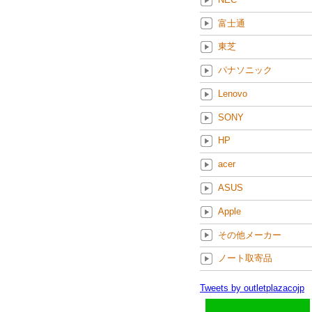
富士通
東芝
パナソニック
Lenovo
SONY
HP
acer
ASUS
Apple
その他メーカー
ノート取寄品
Tweets by outletplazacojp