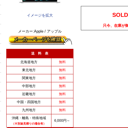
SOLD
イメージを拡大
只今、在庫が
メーカー:Apple / アップル
送 料 表
北海道地方
無料
東北地方
無料
関東地方
無料
中部地方
無料
近畿地方
無料
中国・四国地方
無料
九州地方
無料
沖縄・離島・特殊地域
6,000円～
（※別途見積りの場合有）