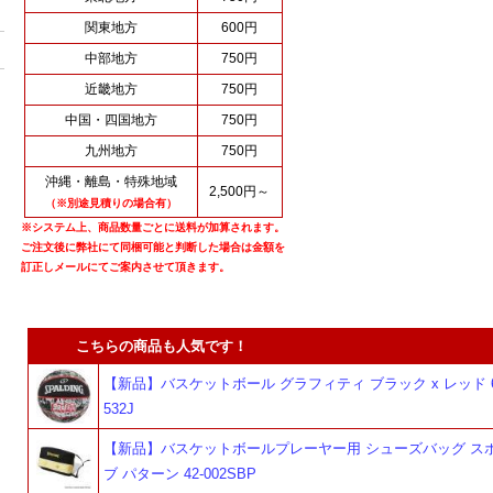
関東地方
600円
中部地方
750円
近畿地方
750円
中国・四国地方
750円
九州地方
750円
沖縄・離島・特殊地域
2,500円～
（※別途見積りの場合有）
※システム上、商品数量ごとに送料が加算されます。
ご注文後に弊社にて同梱可能と判断した場合は金額を
訂正しメールにてご案内させて頂きます。
こちらの商品も人気です！
【新品】バスケットボール グラフィティ ブラック x レッド 6号
532J
【新品】バスケットボールプレーヤー用 シューズバッグ ス
ブ パターン 42-002SBP