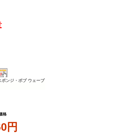
意
スポンジ・ボブ ウェーブ
価格
60円