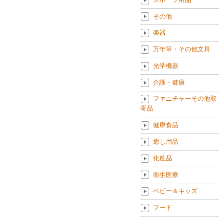
その他
楽器
万年筆・その他文具
光学機器
介護・健康
ファニチャーその他取
寄品
健康食品
癒し用品
化粧品
衛生医療
ベビー＆キッズ
フード