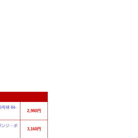
球 84-
2,980円
ポンジ・ボ
3,160円