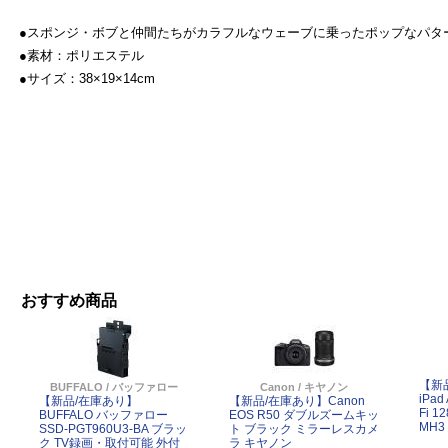
●スポンジ・ボブと仲間たちがカラフルなウェーブに乗ったポップなパタ
●素材：ポリエステル
●サイズ：38×19×14cm
おすすめ商品
【新品
BUFFALO / バッファロー
Canon / キヤノン
iPad
【新品/在庫あり】
【新品/在庫あり】Canon
Fi 
BUFFALO バッファロー
EOS R50 ダブルズームキッ
MH3
SSD-PGT960U3-BA ブラッ
ト ブラック ミラーレスカメ
ク TV録画・取付可能 外付
ラ キヤノン