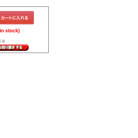
n stock)
くは