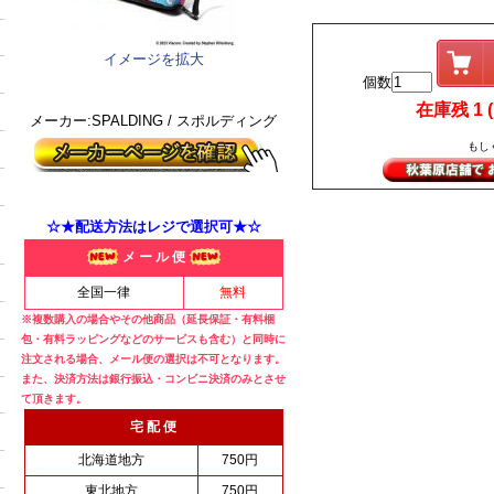
イメージを拡大
個数
在庫残 1 (i
メーカー:SPALDING / スポルディング
もし
☆★配送方法はレジで選択可★☆
メ ー ル 便
全国一律
無料
※複数購入の場合やその他商品（延長保証・有料梱
包・有料ラッピングなどのサービスも含む）と同時に
注文される場合、メール便の選択は不可となります。
また、決済方法は銀行振込・コンビニ決済のみとさせ
て頂きます。
宅 配 便
北海道地方
750円
東北地方
750円