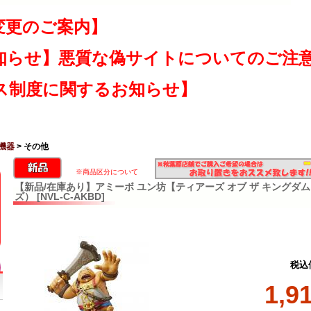
変更のご案内】
知らせ】悪質な偽サイトについてのご注
ス制度に関するお知らせ】
機器
> その他
※商品区分について
【新品/在庫あり】アミーボ ユン坊【ティアーズ オブ ザ キングダ
ズ） [NVL-C-AKBD]
税込
1,9