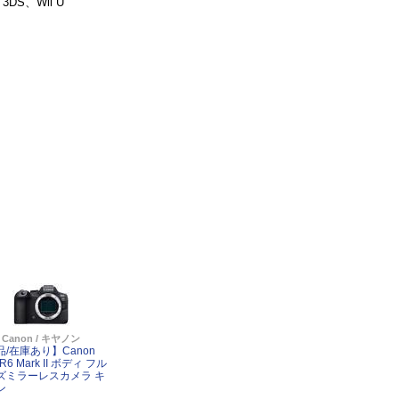
3DS、Wii U
Canon / キヤノン
品/在庫あり】Canon
R6 Mark II ボディ フル
ズミラーレスカメラ キ
ン