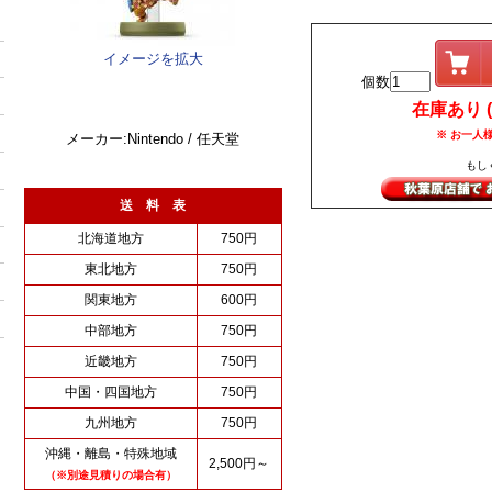
イメージを拡大
個数
在庫あり (i
※ お一人様
メーカー:Nintendo / 任天堂
もし
送 料 表
北海道地方
750円
東北地方
750円
関東地方
600円
中部地方
750円
近畿地方
750円
中国・四国地方
750円
九州地方
750円
沖縄・離島・特殊地域
2,500円～
（※別途見積りの場合有）