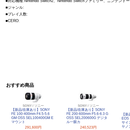
■対応機種:Nintendo Switch2、Nintendo Switchファミリー、ニンテンドー 
■ジャンル:
■プレイ人数:
■CERO:
おすすめ商品
SONY / ソニー
SONY / ソニー
【新品/在庫あり】SONY
【新品/在庫あり】SONY
FE 100-400mm F4.5-5.6
FE 200-600mm F5.6-6.3 G
【新
GM OSS SEL100400GM E
OSS SEL200600G デジタ
EOS 
マウント
ル一眼カ
サイ
ヤノ
291,600円
240,523円