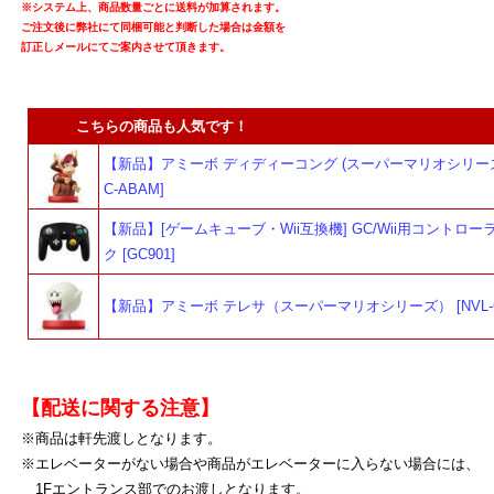
※システム上、商品数量ごとに送料が加算されます。
ご注文後に弊社にて同梱可能と判断した場合は金額を
訂正しメールにてご案内させて頂きます。
こちらの商品も人気です！
【新品】アミーボ ディディーコング (スーパーマリオシリーズ) 
C-ABAM]
【新品】[ゲームキューブ・Wii互換機] GC/Wii用コントロー
ク [GC901]
【新品】アミーボ テレサ（スーパーマリオシリーズ） [NVL-C-
【配送に関する注意】
※商品は軒先渡しとなります。
※エレベーターがない場合や商品がエレベーターに入らない場合には、
1Fエントランス部でのお渡しとなります。