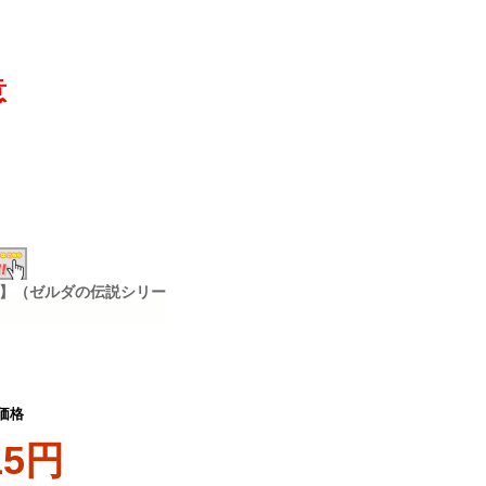
意
ム】（ゼルダの伝説シリー
価格
15円