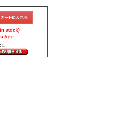
n stock)
 4 点まで
くは