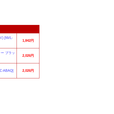
[NVL-
1,842円
ラー ブラッ
2,026円
ABAQ]
2,026円