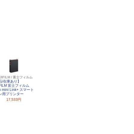
JIFILM / 富士フィルム
品/在庫あり】
IFILM 富士フィルム
ax mini Link+ スマート
ン用プリンター
17,533円