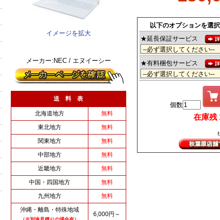
以下のオプションを選択
イメージを拡大
★延長保証サービス
メーカー:NEC / エヌイーシー
★有料梱包サービス
送 料 表
個数
北海道地方
無料
在庫残 1 
東北地方
無料
関東地方
無料
中部地方
無料
近畿地方
無料
中国・四国地方
無料
九州地方
無料
沖縄・離島・特殊地域
6,000円～
（※別途見積りの場合有）