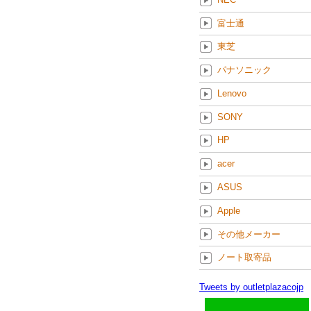
富士通
東芝
パナソニック
Lenovo
SONY
HP
acer
ASUS
Apple
その他メーカー
ノート取寄品
Tweets by outletplazacojp