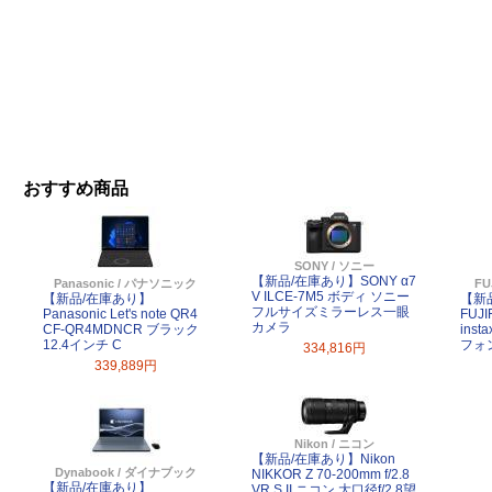
おすすめ商品
SONY / ソニー
【新品/在庫あり】SONY α7
Panasonic / パナソニック
FU
V ILCE-7M5 ボディ ソニー
【新品/在庫あり】
【新
フルサイズミラーレス一眼
Panasonic Let's note QR4
FUJ
カメラ
CF-QR4MDNCR ブラック
inst
12.4インチ C
フォ
334,816円
339,889円
Nikon / ニコン
【新品/在庫あり】Nikon
Dynabook / ダイナブック
NIKKOR Z 70-200mm f/2.8
【新品/在庫あり】
VR S II ニコン 大口径f/2.8望