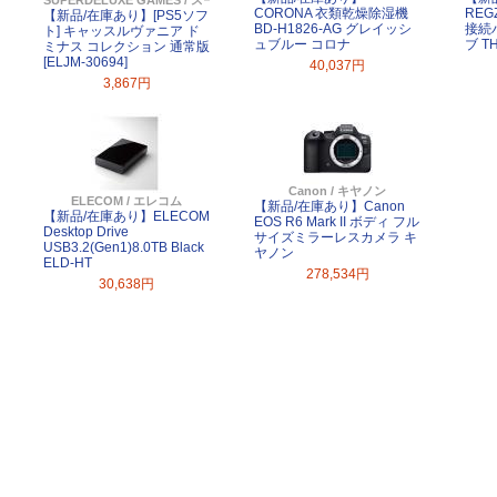
CORONA 衣類乾燥除湿機
REG
【新品/在庫あり】[PS5ソフ
BD-H1826-AG グレイッシ
接続
ト] キャッスルヴァニア ド
ュブルー コロナ
ブ T
ミナス コレクション 通常版
[ELJM-30694]
40,037円
3,867円
Canon / キヤノン
ELECOM / エレコム
【新品/在庫あり】Canon
【新品/在庫あり】ELECOM
EOS R6 Mark II ボディ フル
Desktop Drive
サイズミラーレスカメラ キ
USB3.2(Gen1)8.0TB Black
ヤノン
ELD-HT
278,534円
30,638円
よ