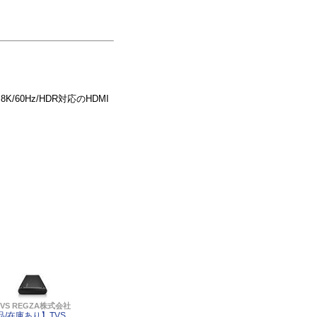
60Hz/HDR対応のHDMI
TVS REGZA株式会社
品/在庫あり】TVS