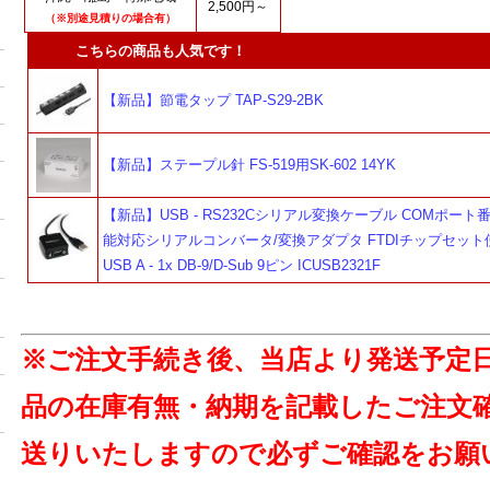
2,500円～
（※別途見積りの場合有）
こちらの商品も人気です！
【新品】節電タップ TAP-S29-2BK
【新品】ステープル針 FS-519用SK-602 14YK
【新品】USB - RS232Cシリアル変換ケーブル COMポート
能対応シリアルコンバータ/変換アダプタ FTDIチップセット使
USB A - 1x DB-9/D-Sub 9ピン ICUSB2321F
※ご注文手続き後、当店より発送予定
品の在庫有無・納期を記載したご注文
送りいたしますので必ずご確認をお願