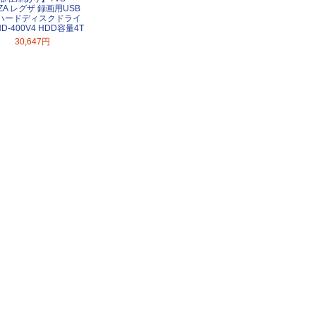
ZA レグザ 録画用USB
ハードディスクドライ
HD-400V4 HDD容量4T
30,647円