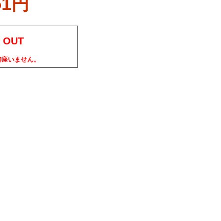
51円
 OUT
御座いません。