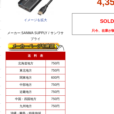
4,3
イメージを拡大
SOLD
只今、在庫が
メーカー:SANWA SUPPLY / サンワサ
プライ
送 料 表
北海道地方
750円
東北地方
750円
関東地方
600円
中部地方
750円
近畿地方
750円
中国・四国地方
750円
九州地方
750円
沖縄・離島・特殊地域