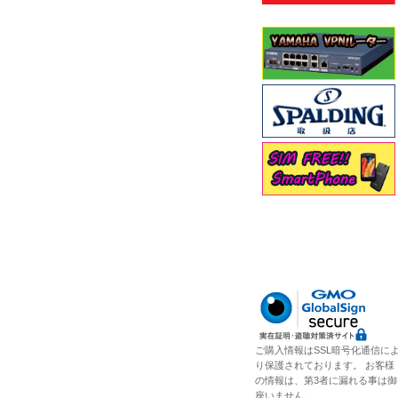
ご購入情報はSSL暗号化通信に
り保護されております。 お客様
の情報は、第3者に漏れる事は御
座いません。