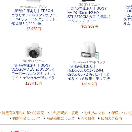
SONY / ソニー
EPSON / エプソン
【新
【新品/在庫あり】SONY
【新品/在庫あり】EPSON
FUJ
FE 28-70mm F2 GM
カラリオ EP-887AW ホワイ
ーム
SEL2870GM 大口径標準ズ
ト A4カラーインクジェット
スデ
ームレンズ ソニー
複合機 Colorio 6色
ルム
392,393円
27,973円
SONY / ソニー
Roborock/ロボロック
【新品/在庫あり】SONY
【新品/在庫あり】
VLOGCAM ZV-E10M2K パ
Roborock QC2P02-04
ワーズームレンズキット ホ
Qrevo Curv2 Pro 吸引・水
ワイト デジタル一眼カメラ
拭き・ゴミ収集・モップ洗
125,418円
85,762円
特定商取引法に基づく表記
ご利用規約・規定
お支払い方法
配送につい
初期不良について
商品買取について
会社概要
店舗のご案内