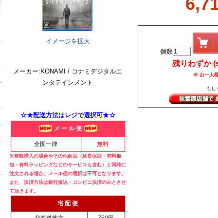
6,7
イメージを拡大
個数
残りわずか (sm
メーカー:KONAMI / コナミデジタルエ
※ お一人様
ンタテインメント
もし
☆★配送方法はレジで選択可★☆
メ ー ル 便
全国一律
無料
※複数購入の場合やその他商品（延長保証・有料梱
包・有料ラッピングなどのサービスも含む）と同時に
注文される場合、メール便の選択は不可となります。
また、決済方法は銀行振込・コンビニ決済のみとさせ
て頂きます。
宅 配 便
北海道地方
750円