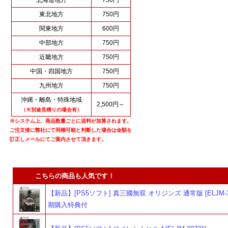
東北地方
750円
関東地方
600円
中部地方
750円
近畿地方
750円
中国・四国地方
750円
九州地方
750円
沖縄・離島・特殊地域
2,500円～
（※別途見積りの場合有）
※システム上、商品数量ごとに送料が加算されます。
ご注文後に弊社にて同梱可能と判断した場合は金額を
訂正しメールにてご案内させて頂きます。
こちらの商品も人気です！
【新品】[PS5ソフト] 真三國無双 オリジンズ 通常版 [ELJM-30
期購入特典付