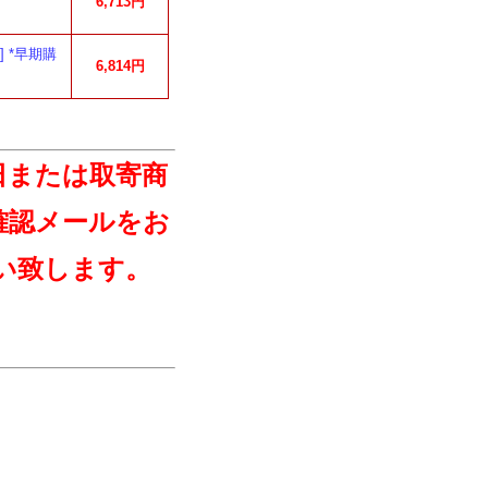
6,713円
] *早期購
6,814円
日または取寄商
確認メールをお
い致します。