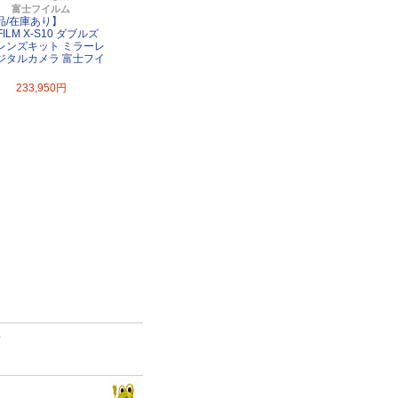
富士フイルム
品/在庫あり】
IFILM X-S10 ダブルズ
レンズキット ミラーレ
ジタルカメラ 富士フイ
233,950円
て