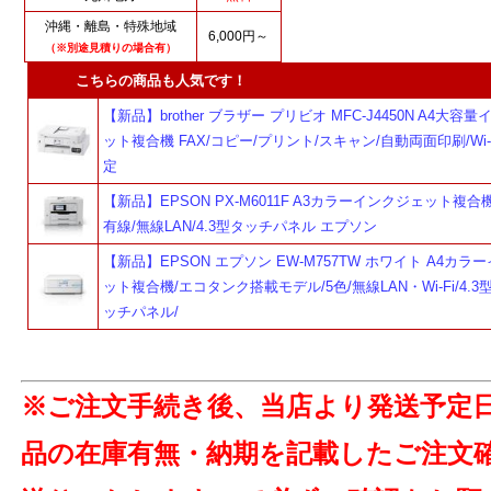
沖縄・離島・特殊地域
6,000円～
（※別途見積りの場合有）
こちらの商品も人気です！
【新品】brother ブラザー プリビオ MFC-J4450N A4大容
ット複合機 FAX/コピー/プリント/スキャン/自動両面印刷/Wi-
定
【新品】EPSON PX-M6011F A3カラーインクジェット複合機/
有線/無線LAN/4.3型タッチパネル エプソン
【新品】EPSON エプソン EW-M757TW ホワイト A4カラ
ット複合機/エコタンク搭載モデル/5色/無線LAN・Wi-Fi/4.
ッチパネル/
※ご注文手続き後、当店より発送予定
品の在庫有無・納期を記載したご注文