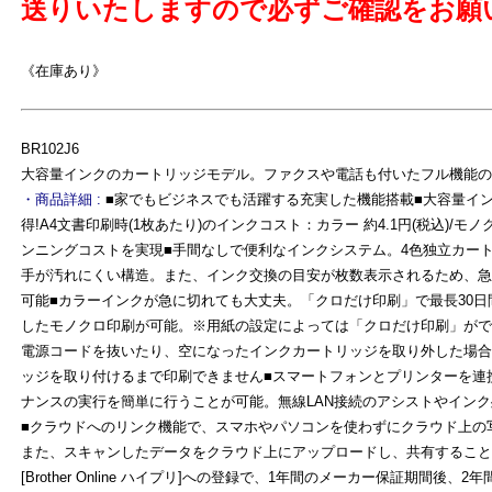
送りいたしますので必ずご確認をお願
《在庫あり》
よ
BR102J6
大容量インクのカートリッジモデル。ファクスや電話も付いたフル機能の
・商品詳細 :
■家でもビジネスでも活躍する充実した機能搭載■大容量イ
得!A4文書印刷時(1枚あたり)のインクコスト：カラー 約4.1円(税込)/モノク
ンニングコストを実現■手間なしで便利なインクシステム。4色独立カー
手が汚れにくい構造。また、インク交換の目安が枚数表示されるため、急
可能■カラーインクが急に切れても大丈夫。「クロだけ印刷」で最長30
したモノクロ印刷が可能。※用紙の設定によっては「クロだけ印刷」がで
電源コードを抜いたり、空になったインクカートリッジを取り外した場合
ッジを取り付けるまで印刷できません■スマートフォンとプリンターを連
ナンスの実行を簡単に行うことが可能。無線LAN接続のアシストやイン
■クラウドへのリンク機能で、スマホやパソコンを使わずにクラウド上の
また、スキャンしたデータをクラウド上にアップロードし、共有すること
[Brother Online ハイプリ]への登録で、1年間のメーカー保証期間後、