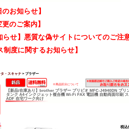
日のお知らせ】
変更のご案内】
知らせ】悪質な偽サイトについてのご注
ス制度に関するお知らせ】
ンタ・スキャナ
> ブラザー
※商品区分について
【新品/在庫あり】brother ブラザー プリビオ MFC-J4940DN 
タンク A4インクジェット複合機 Wi-Fi FAX 電話機 自動両面印
ADF 在宅ワーク向け
税込