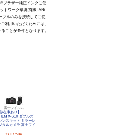
。※ブラザー純正インクご使
トワーク環境(有線LAN/
ケーブルのみを接続してご使
をご利用いただくためには、
していることが条件となります。
富士フイルム
品/在庫あり】
IFILM X-S10 ダブルズ
レンズキット ミラーレ
ジタルカメラ 富士フイ
234,174円