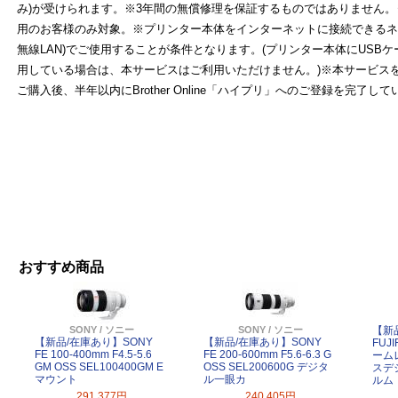
み)が受けられます。※3年間の無償修理を保証するものではありません
用のお客様のみ対象。※プリンター本体をインターネットに接続できるネッ
無線LAN)でご使用することが条件となります。(プリンター本体にUSB
用している場合は、本サービスはご利用いただけません。)※本サービス
ご購入後、半年以内にBrother Online「ハイプリ」へのご登録を完了
おすすめ商品
SONY / ソニー
SONY / ソニー
【新
【新品/在庫あり】SONY
【新品/在庫あり】SONY
FUJ
FE 100-400mm F4.5-5.6
FE 200-600mm F5.6-6.3 G
ーム
GM OSS SEL100400GM E
OSS SEL200600G デジタ
スデ
マウント
ル一眼カ
ルム
291,377円
240,405円