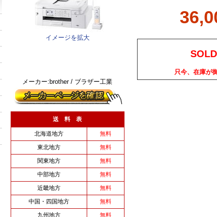
36,
イメージを拡大
SOLD
只今、在庫が
メーカー:brother / ブラザー工業
送 料 表
北海道地方
無料
東北地方
無料
関東地方
無料
中部地方
無料
近畿地方
無料
中国・四国地方
無料
九州地方
無料