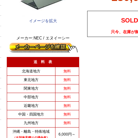
SOLD
イメージを拡大
只今、在庫が
メーカー:NEC / エヌイーシー
送 料 表
北海道地方
無料
東北地方
無料
関東地方
無料
中部地方
無料
近畿地方
無料
中国・四国地方
無料
九州地方
無料
沖縄・離島・特殊地域
6,000円～
（※別途見積りの場合有）