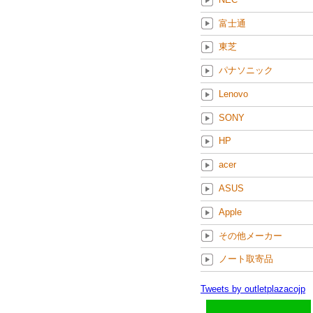
富士通
東芝
パナソニック
Lenovo
SONY
HP
acer
ASUS
Apple
その他メーカー
ノート取寄品
Tweets by outletplazacojp