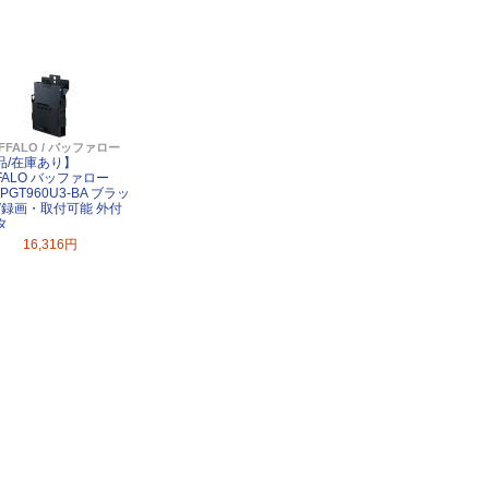
FFALO / バッファロー
品/在庫あり】
FALO バッファロー
-PGT960U3-BA ブラッ
TV録画・取付可能 外付
タ
16,316円