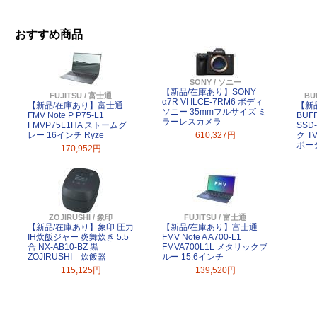
おすすめ商品
SONY / ソニー
【新品/在庫あり】SONY
FUJITSU / 富士通
BU
α7R VI ILCE-7RM6 ボディ
【新品/在庫あり】富士通
【新
ソニー 35mmフルサイズ ミ
FMV Note P P75-L1
BUF
ラーレスカメラ
FMVP75L1HA ストームグ
SSD
レー 16インチ Ryze
610,327円
ク 
ポー
170,952円
ZOJIRUSHI / 象印
FUJITSU / 富士通
【新品/在庫あり】象印 圧力
【新品/在庫あり】富士通
IH炊飯ジャー 炎舞炊き 5.5
FMV Note A A700-L1
合 NX-AB10-BZ 黒
FMVA700L1L メタリックブ
ZOJIRUSHI 炊飯器
ルー 15.6インチ
115,125円
139,520円