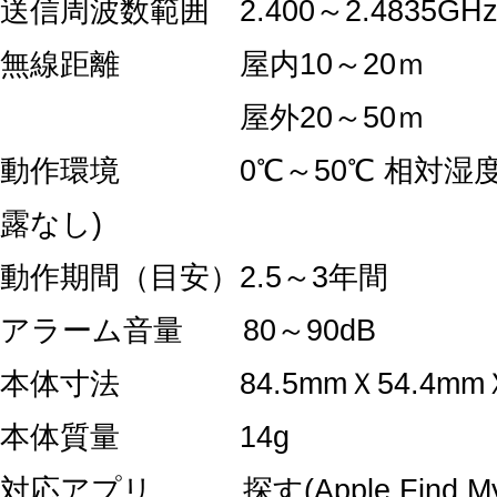
送信周波数範囲 2.400～2.4835GH
無線距離 屋内10～20ｍ
屋外20～50ｍ
動作環境 0℃～50℃ 相対湿度1
露なし)
動作期間（目安）2.5～3年間
アラーム音量 80～90dB
本体寸法 84.5mmＸ54.4mmＸ
本体質量 14g
対応アプリ 探す(Apple Find My 