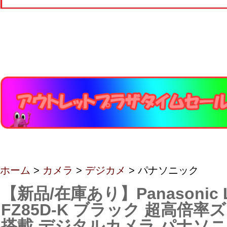
ホーム
>
カメラ
>
デジカメ
> パナソニック
【新品/在庫あり】Panasonic L
FZ85D-K ブラック 超高倍
搭載 デジタルカメラ パナソ