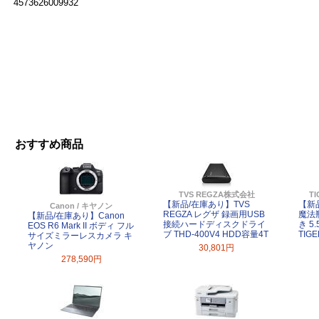
4573626009932
おすすめ商品
TVS REGZA株式会社
T
【新品/在庫あり】TVS
【新
Canon / キヤノン
REGZA レグザ 録画用USB
魔法
【新品/在庫あり】Canon
接続ハードディスクドライ
き 5.
EOS R6 Mark II ボディ フル
ブ THD-400V4 HDD容量4T
TIGE
サイズミラーレスカメラ キ
ヤノン
30,801円
278,590円