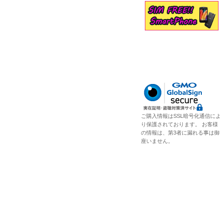
ご購入情報はSSL暗号化通信に
り保護されております。 お客様
の情報は、第3者に漏れる事は御
座いません。