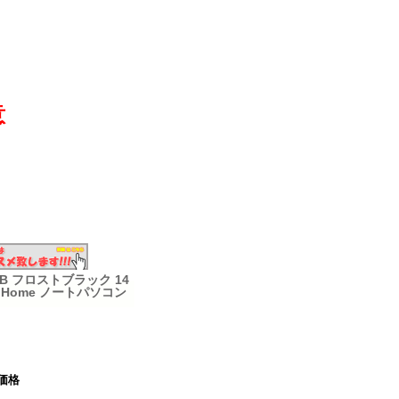
意
DKAB フロストブラック 14
n11 Home ノートパソコン
価格