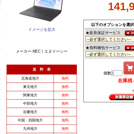
141,
以下のオプションを選択
イメージを拡大
★延長保証サービス
★有料梱包サービス
メーカー:NEC / エヌイーシー
送 料 表
個数
北海道地方
無料
在庫残 4 
東北地方
無料
関東地方
無料
中部地方
無料
近畿地方
無料
中国・四国地方
無料
九州地方
無料