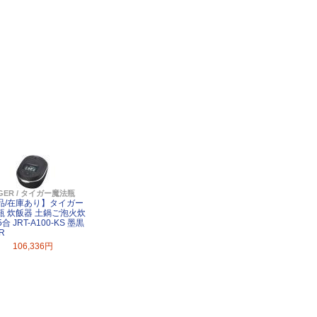
IGER / タイガー魔法瓶
品/在庫あり】タイガー
瓶 炊飯器 土鍋ご泡火炊
5合 JRT-A100-KS 墨黒
R
106,336円