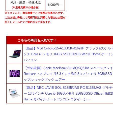
沖縄・離島・特殊地域
6,000円～
（※別途見積りの場合有）
※システム上、商品数量ごとに送料が加算されます。
ご注文後に弊社にて同梱可能と判断した場合は金額を
訂正しメールにてご案内させて頂きます。
こちらの商品も人気です！
【新品】MSI Cyborg-15-A13UCK-4169JP ブラック&スケルト
ンチ Core i7 メモリ 16GB SSD 512GB Win11 Home ゲ
パソコン
【外箱破損】Apple MacBook Air MQKQ3J/A スペースグレイ L
Retinaディスプレイ /15.3インチ/M2 8コア/メモリ 8GB/SSD 
ップル マックブック エアー
【新品】NEC LAVIE SOL S1355/JAS PC-S1355JAS プ
ー 13.3インチ Core i5 16GBメモリ 256GBSSD Office H&B20
Home モバイルノートパソコン エヌイーシー