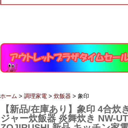
ホーム
>
調理家電
>
炊飯器
> 象印
【新品/在庫あり】象印 4合炊き
ジャー炊飯器 炎舞炊き NW-UT0
ZOJIRUSHI 新品 キッチン