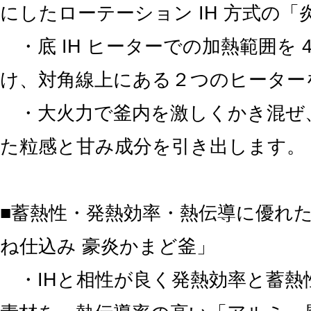
にしたローテーション IH 方式の「
・底 IH ヒーターでの加熱範囲を 
け、対角線上にある２つのヒーター
・大火力で釜内を激しくかき混ぜ
た粒感と甘み成分を引き出します。
■蓄熱性・発熱効率・熱伝導に優れ
ね仕込み 豪炎かまど釜」
・IHと相性が良く発熱効率と蓄熱