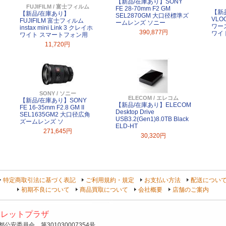
【新品/在庫あり】SONY
FUJIFILM / 富士フィルム
FE 28-70mm F2 GM
【新
【新品/在庫あり】
SEL2870GM 大口径標準ズ
VLO
FUJIFILM 富士フィルム
ームレンズ ソニー
ワー
instax mini Link 3 クレイホ
390,877円
ワイ
ワイト スマートフォン用
11,720円
SONY / ソニー
ELECOM / エレコム
【新品/在庫あり】SONY
【新品/在庫あり】ELECOM
FE 16-35mm F2.8 GM II
Desktop Drive
SEL1635GM2 大口径広角
USB3.2(Gen1)8.0TB Black
ズームレンズ ソ
ELD-HT
271,645円
30,320円
特定商取引法に基づく表記
ご利用規約・規定
お支払い方法
配送につい
初期不良について
商品買取について
会社概要
店舗のご案内
トレットプラザ
安委員会 第301030007354号