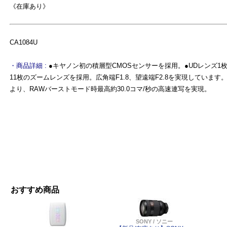
《在庫あり》
CA1084U
・商品詳細 :
●キヤノン初の積層型CMOSセンサーを採用。●UDレンズ1
11枚のズームレンズを採用。広角端F1.8、望遠端F2.8を実現していま
より、RAWバーストモード時最高約30.0コマ/秒の高速連写を実現。
よ
おすすめ商品
SONY / ソニー