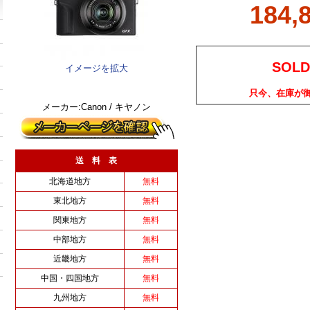
184,
SOLD
イメージを拡大
只今、在庫が
メーカー:Canon / キヤノン
送 料 表
北海道地方
無料
東北地方
無料
関東地方
無料
中部地方
無料
近畿地方
無料
中国・四国地方
無料
九州地方
無料