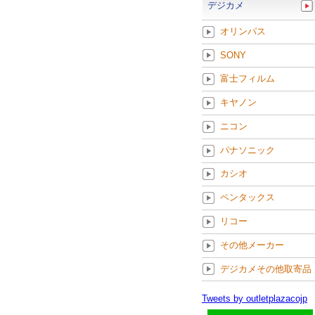
デジカメ
オリンパス
SONY
富士フィルム
キヤノン
ニコン
パナソニック
カシオ
ペンタックス
リコー
その他メーカー
デジカメその他取寄品
Tweets by outletplazacojp