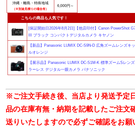
沖縄・離島・特殊地域
6,000円～
（※別途見積りの場合有）
こちらの商品も人気です！
[保証開始日2026年8月2日]【他店印付】Canon PowerShot G7 
III ブラック コンパクトデジタルカメラ キヤノン
【新品】Panasonic LUMIX DC-S9N-D 広角ズームレンズ
ルオレンジ
【展示品】Panasonic LUMIX DC-S1M-K 標準ズームSレン
ラーレス デジタル一眼カメラ パナソニック
※ご注文手続き後、当店より発送予定
品の在庫有無・納期を記載したご注文
送りいたしますので必ずご確認をお願